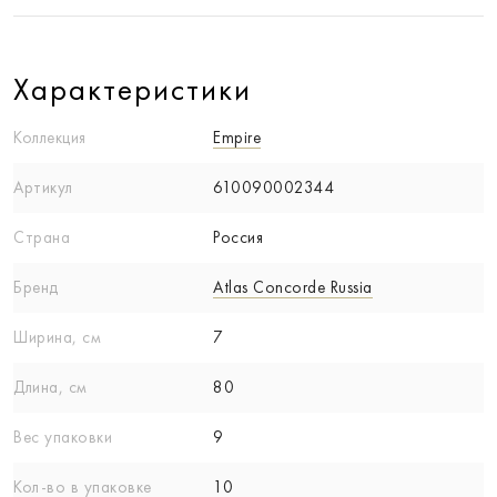
Характеристики
Коллекция
Empire
Артикул
610090002344
Страна
Россия
Бренд
Atlas Concorde Russia
Ширина, см
7
Длина, см
80
Вес упаковки
9
Кол-вo в упаковке
10