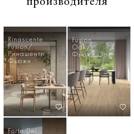
производителя
Rinascente
Fusion
Fusion/
Oak/
Ринашенте
Фьюжн Оак
Фьюжн
Forte Dei