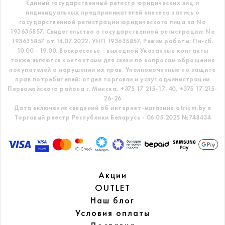
Единый государственный регистр
юридических лиц и
индивидуальных предпринимателей внесена запись о
государственной регистрации юридического лица за No
193635857.
Свидетельство о государственной регистрации: No
193635857 от 14.07.2022. УНП 193635857.
Режим работы: Пн-сб.
10.00 - 19.00. Воскресенье - выходной
Указанные контакты
также являются контактами для связи по вопросам обращения
покупателей о нарушении их прав.
Уполномоченные по защите
прав потребителей: отдел торговли и услуг администрации
Первомайского района г. Минска,
+375 17 215-17-40, +375 17 215-
26-26
Дата включения сведений об интернет-магазине atrium.by в
Торговый реестр Республики Беларусь - 06.05.2025 №748434
Акции
OUTLET
Наш блог
Условия оплаты