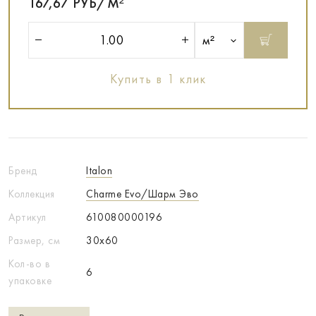
167,67 РУБ/М²
м²
Купить в 1 клик
Бренд
Italon
Коллекция
Charme Evo/Шарм Эво
Артикул
610080000196
Размер, см
30x60
Кол-во в
6
упаковке