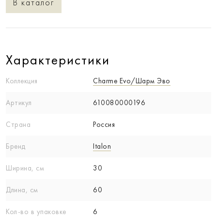
В каталог
Характеристики
Коллекция
Charme Evo/Шарм Эво
Артикул
610080000196
Страна
Россия
Бренд
Italon
Ширина, см
30
Длина, см
60
Кол-вo в упаковке
6