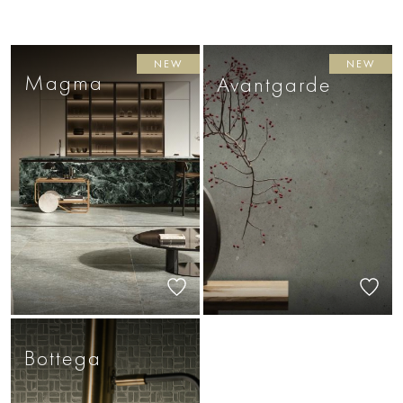
NEW
NEW
Magma
Avantgarde
Bottega