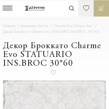
Главная
Коллекции плитки
Charme Evo/Шарм Эво
Декор Броккато Charme Evo STATUARIO INS.BROC 30*60
Декор Броккато Charme
Evo STATUARIO
INS.BROC 30*60