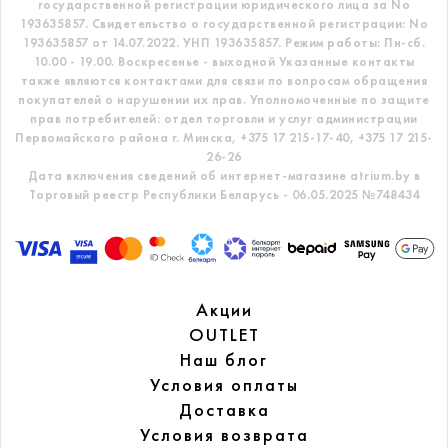
государственной регистрации юридического лица за No
193635857.
Свидетельство о государственной регистрации: No
193635857 от 14.07.2022. УНП 193635857.
Режим работы: Пн-сб.
10.00 - 19.00. Воскресенье - выходной
Указанные контакты
также являются контактами для связи по вопросам обращения
покупателей о нарушении их прав.
Уполномоченные по защите
прав потребителей: отдел торговли и услуг администрации
Первомайского района г. Минска,
+375 17 215-17-40, +375 17 215-
26-26
Дата включения сведений об интернет-магазине atrium.by в
Торговый реестр Республики Беларусь - 06.05.2025 №748434
Акции
OUTLET
Наш блог
Условия оплаты
Доставка
Условия возврата