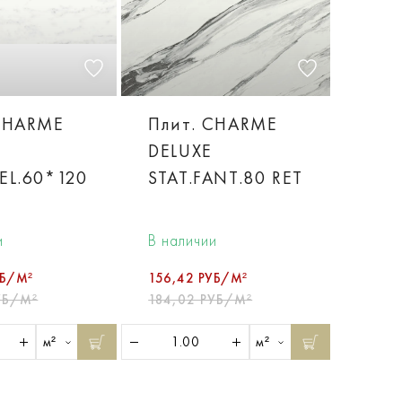
CHARME
Плит. CHARME
DELUXE
EL.60*120
STAT.FANT.80 RET
и
В наличии
УБ/М²
156,42 РУБ/М²
УБ/М²
184,02 РУБ/М²
м²
м²