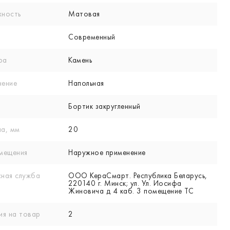
хность
Матовая
Современный
ра
Камень
нение
Напольная
Бортик закругленный
а, мм
20
мещения
Наружное применение
ная служба
ООО КераСмарт. Республика Беларусь,
220140 г. Минск; ул. Ул. Иосифа
Жиновича д 4 каб. 3 помещение ТС
ия на товар
2