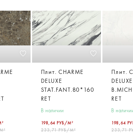
ARME
Плит. CHARME
Плит. 
DELUXE
DELUXE
STAT.FANT.80*160
B.MICH
ET
RET
RET
В наличии
В наличи
М²
198,64 РУБ/М²
198,64 Р
М²
233,71 РУБ/М²
233,71 Р