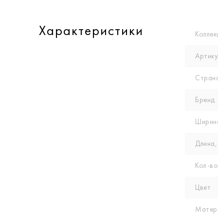
Характеристики
Коллек
Артику
Стран
Бренд
Ширин
Длина,
Кол-вo
Цвет
Матер