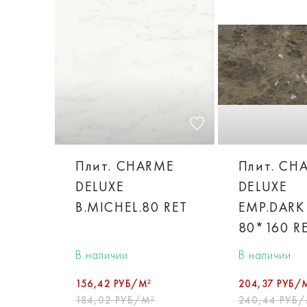
Плит. CHARME
Плит. CH
DELUXE
DELUXE
B.MICHEL.80 RET
EMP.DARK
80*160 R
В наличии
В наличии
156,42 РУБ/М²
204,37 РУБ/
184,02 РУБ/М²
240,44 РУБ/