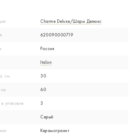
ция
Charme Deluxe/Шарм Делюкс
л
620090000719
а
Россия
Italon
а, см
30
 см
60
 в упаковке
3
Серый
иал
Керамогранит