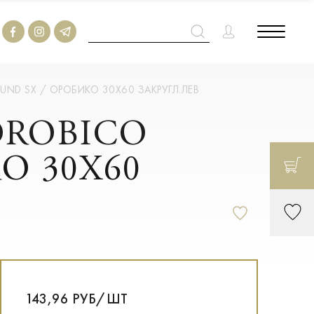
OUND SX / ОРОБИКО 30X60 ЗАКРУГЛ.ЛЕВ
 OROBICO
О 30X60
143,96 РУБ/ШТ