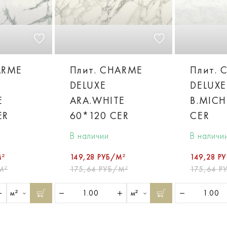
ARME
Плит. CHARME
Плит. 
DELUXE
DELUXE
E
ARA.WHITE
B.MICH
ER
60*120 CER
CER
В наличии
В наличи
М²
149,28 РУБ/М²
149,28 Р
М²
175,64 РУБ/М²
175,64 Р
м²
м²