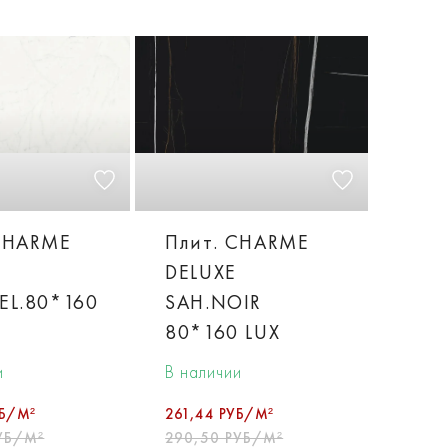
CHARME
Плит. CHARME
DELUXE
EL.80*160
SAH.NOIR
80*160 LUX
и
В наличии
УБ/М²
261,44 РУБ/М²
УБ/М²
290,50 РУБ/М²