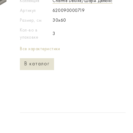
Коллекция
Charme Deluxe/Шарм Делюкс
Артикул
620090000719
Размер, см
30x60
Кол-во в
3
упаковке
Все характеристики
В каталог