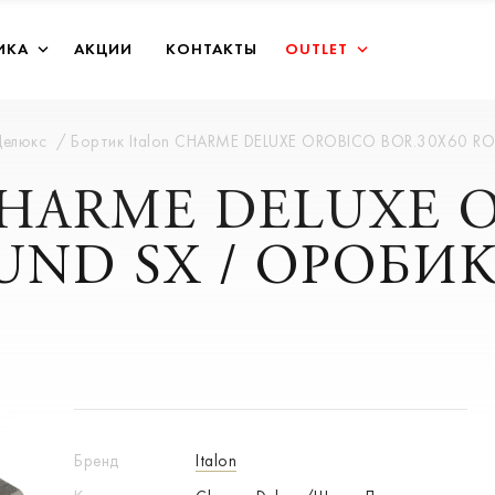
ИКА
АКЦИИ
КОНТАКТЫ
OUTLET
Делюкс
Бортик Italon CHARME DELUXE OROBICO BOR.30X60 R
n CHARME DELUXE
UND SX / ОРОБИК
Бренд
Italon