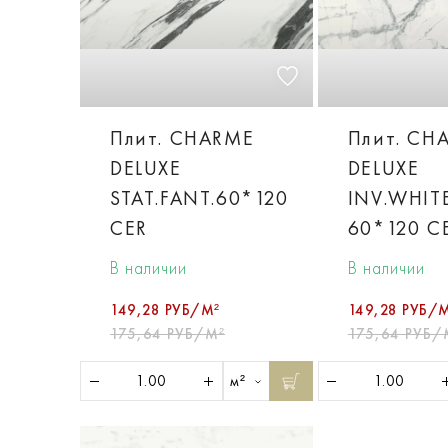
Плит. CHARME
Плит. CH
DELUXE
DELUXE
STAT.FANT.60*120
INV.WHIT
CER
60*120 C
В наличии
В наличии
149,28 РУБ/М²
149,28 РУБ/
175,64 РУБ/М²
175,64 РУБ/
м²