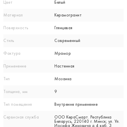
Цвет
Белый
Материал
Керамогранит
Поверхность
Глянцевая
Стиль
Современный
Фактура
Мрамор
Применение
Настенная
Тип
Мозаика
Толщина, мм
9
Тип помещения
Внутренне применение
Сервисная служба
ООО КераСмарт. Республика
Беларусь, 220140 г. Минск; ул. Ул.
Иосифа Жиновича д 4 каб. 3