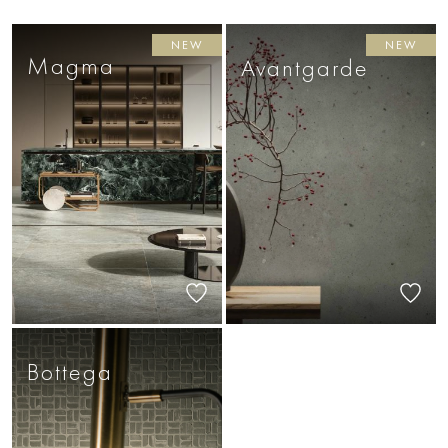
NEW
NEW
Magma
Avantgarde
Bottega