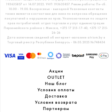
193635857 от 14.07.2022. УНП 193635857.
Режим работы: Пн-сб.
10.00 - 19.00. Воскресенье - выходной
Указанные контакты
также являются контактами для связи по вопросам обращения
покупателей о нарушении их прав.
Уполномоченные по защите
прав потребителей: отдел торговли и услуг администрации
Первомайского района г. Минска,
+375 17 215-17-40, +375 17 215-
26-26
Дата включения сведений об интернет-магазине atrium.by в
Торговый реестр Республики Беларусь - 06.05.2025 №748434
Акции
OUTLET
Наш блог
Условия оплаты
Доставка
Условия возврата
Партнерам