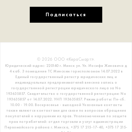
Подписаться
© 2026 ООО «КераСмарт».
Юридический адрес: 220140 г. Минск ул. Ул. Иосифа Жиновича д
4 каб. 3 помещение ТС
Минским горисполкомом 14.07.2022 в
Единый государственный регистр
юридических лиц и
индивидуальных предпринимателей внесена запись о
государственной регистрации юридического лица за No
193635857.
Свидетельство о государственной регистрации: No
193635857 от 14.07.2022. УНП 193635857.
Режим работы: Пн-сб.
10.00 - 19.00. Воскресенье - выходной
Указанные контакты
также являются контактами для связи по вопросам обращения
покупателей о нарушении их прав.
Уполномоченные по защите
прав потребителей: отдел торговли и услуг администрации
Первомайского района г. Минска,
+375 17 215-17-40, +375 17 215-