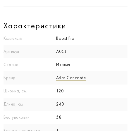
Характеристики
Коллекция
Boost Pro
Артикул
A0CJ
Страна
Италия
Бренд
Atlas Concorde
Ширина, см
120
Длина, см
240
Вес упаковки
58
Кол-вo в упаковке
1