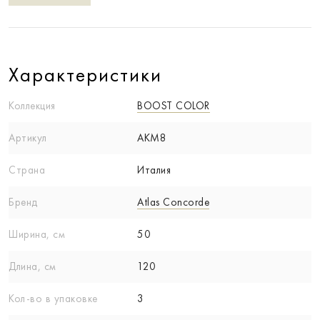
Характеристики
Коллекция
BOOST COLOR
Артикул
AKM8
Страна
Италия
Бренд
Atlas Concorde
Ширина, см
50
Длина, см
120
Кол-вo в упаковке
3