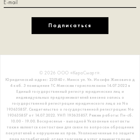
Подписаться
© 2026 ООО «КераСмарт».
Юридический адрес: 220140 г. Минск ул. Ул. Иосифа Жиновича д
4 каб. 3 помещение ТС
Минским горисполкомом 14.07.2022 в
Единый государственный регистр
юридических лиц и
индивидуальных предпринимателей внесена запись о
государственной регистрации юридического лица за No
193635857.
Свидетельство о государственной регистрации: No
193635857 от 14.07.2022. УНП 193635857.
Режим работы: Пн-сб.
10.00 - 19.00. Воскресенье - выходной
Указанные контакты
также являются контактами для связи по вопросам обращения
покупателей о нарушении их прав.
Уполномоченные по защите
прав потребителей: отдел торговли и услуг администрации