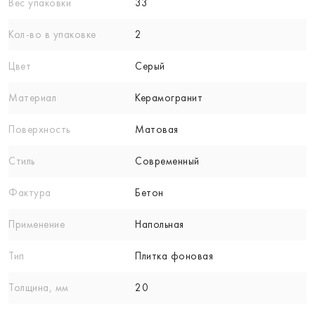
Вес упаковки
33
Кол-вo в упаковке
2
Цвет
Серый
Материал
Керамогранит
Поверхность
Матовая
Стиль
Современный
Фактура
Бетон
Применение
Напольная
Тип
Плитка фоновая
Толщина, мм
20