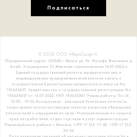
Подписаться
© 2026 ООО «КераСмарт».
Юридический адрес: 220140 г. Минск ул. Ул. Иосифа Жиновича д
4 каб. 3 помещение ТС
Минским горисполкомом 14.07.2022 в
Единый государственный регистр
юридических лиц и
индивидуальных предпринимателей внесена запись о
государственной регистрации юридического лица за No
193635857.
Свидетельство о государственной регистрации: No
193635857 от 14.07.2022. УНП 193635857.
Режим работы: Пн-сб.
10.00 - 19.00. Воскресенье - выходной
Указанные контакты
также являются контактами для связи по вопросам обращения
покупателей о нарушении их прав.
Уполномоченные по защите
прав потребителей: отдел торговли и услуг администрации
Первомайского района г. Минска,
+375 17 215-17-40, +375 17 215-
26-26
Дата включения сведений об интернет-магазине atrium.by в