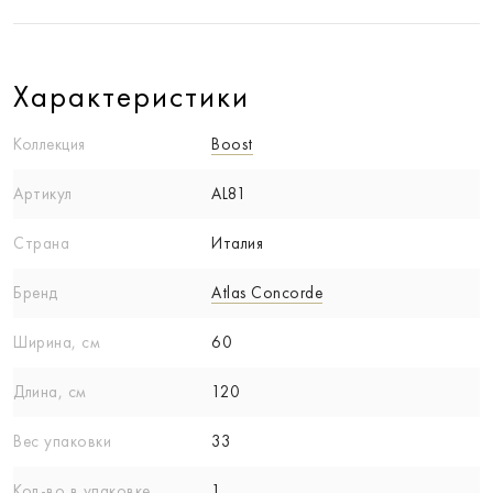
Характеристики
Коллекция
Boost
Артикул
AL81
Страна
Италия
Бренд
Atlas Concorde
Ширина, см
60
Длина, см
120
Вес упаковки
33
Кол-вo в упаковке
1