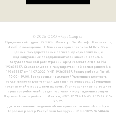
© 2026 ООО «КераСмарт».
Юридический адрес: 220140 г. Минск ул. Ул. Иосифа Жиновича д
4 каб. 3 помещение ТС
Минским горисполкомом 14.07.2022 в
Единый государственный регистр
юридических лиц и
индивидуальных предпринимателей внесена запись о
государственной регистрации юридического лица за No
193635857.
Свидетельство о государственной регистрации: No
193635857 от 14.07.2022. УНП 193635857.
Режим работы: Пн-сб.
10.00 - 19.00. Воскресенье - выходной
Указанные контакты
также являются контактами для связи по вопросам обращения
покупателей о нарушении их прав.
Уполномоченные по защите
прав потребителей: отдел торговли и услуг администрации
Первомайского района г. Минска,
+375 17 215-17-40, +375 17 215-
26-26
Дата включения сведений об интернет-магазине atrium.by в
Торговый реестр Республики Беларусь - 06.05.2025 №748434