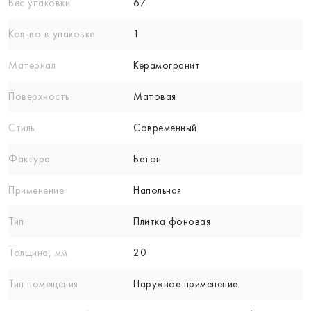
Вес упаковки
67
Кол-вo в упаковке
1
Материал
Керамогранит
Поверхность
Матовая
Стиль
Современный
Фактура
Бетон
Применение
Напольная
Тип
Плитка фоновая
Толщина, мм
20
Тип помещения
Наружное применение