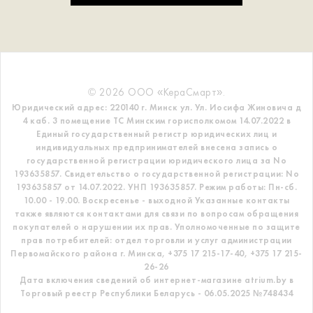
© 2026 ООО «КераСмарт».
Юридический адрес: 220140 г. Минск ул. Ул. Иосифа Жиновича д
4 каб. 3 помещение ТС
Минским горисполкомом 14.07.2022 в
Единый государственный регистр
юридических лиц и
индивидуальных предпринимателей внесена запись о
государственной регистрации юридического лица за No
193635857.
Свидетельство о государственной регистрации: No
193635857 от 14.07.2022. УНП 193635857.
Режим работы: Пн-сб.
10.00 - 19.00. Воскресенье - выходной
Указанные контакты
также являются контактами для связи по вопросам обращения
покупателей о нарушении их прав.
Уполномоченные по защите
прав потребителей: отдел торговли и услуг администрации
Первомайского района г. Минска,
+375 17 215-17-40, +375 17 215-
26-26
Дата включения сведений об интернет-магазине atrium.by в
Торговый реестр Республики Беларусь - 06.05.2025 №748434