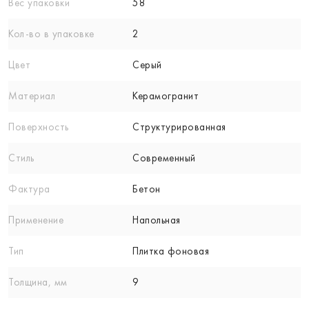
Вес упаковки
58
Кол-вo в упаковке
2
Цвет
Серый
Материал
Керамогранит
Поверхность
Структурированная
Стиль
Современный
Фактура
Бетон
Применение
Напольная
Тип
Плитка фоновая
Толщина, мм
9