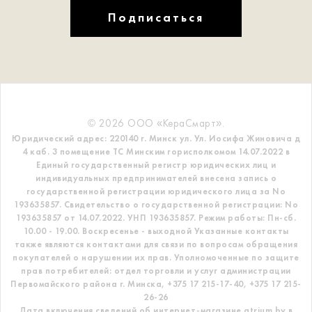
Подписаться
© 2026 ООО «КераСмарт».
Юридический адрес: 220140 г. Минск ул. Ул. Иосифа Жиновича д
4 каб. 3 помещение ТС
Минским горисполкомом 14.07.2022 в
Единый государственный регистр
юридических лиц и
индивидуальных предпринимателей внесена запись о
государственной регистрации юридического лица за No
193635857.
Свидетельство о государственной регистрации: No
193635857 от 14.07.2022. УНП 193635857.
Режим работы: Пн-сб.
10.00 - 19.00. Воскресенье - выходной
Указанные контакты
также являются контактами для связи по вопросам обращения
покупателей о нарушении их прав.
Уполномоченные по защите
прав потребителей: отдел торговли и услуг администрации
Первомайского района г. Минска,
+375 17 215-17-40, +375 17 215-
26-26
Дата включения сведений об интернет-магазине atrium.by в