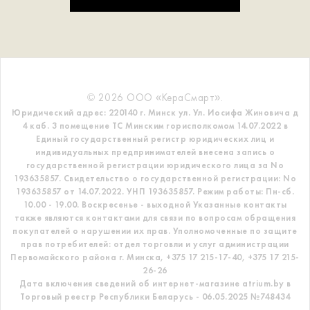
© 2026 ООО «КераСмарт».
Юридический адрес: 220140 г. Минск ул. Ул. Иосифа Жиновича д
4 каб. 3 помещение ТС
Минским горисполкомом 14.07.2022 в
Единый государственный регистр
юридических лиц и
индивидуальных предпринимателей внесена запись о
государственной регистрации юридического лица за No
193635857.
Свидетельство о государственной регистрации: No
193635857 от 14.07.2022. УНП 193635857.
Режим работы: Пн-сб.
10.00 - 19.00. Воскресенье - выходной
Указанные контакты
также являются контактами для связи по вопросам обращения
покупателей о нарушении их прав.
Уполномоченные по защите
прав потребителей: отдел торговли и услуг администрации
Первомайского района г. Минска,
+375 17 215-17-40, +375 17 215-
26-26
Дата включения сведений об интернет-магазине atrium.by в
Торговый реестр Республики Беларусь - 06.05.2025 №748434