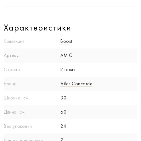
Характеристики
Коллекция
Boost
Артикул
AMIC
Страна
Италия
Бренд
Atlas Concorde
Ширина, см
30
Длина, см
60
Вес упаковки
24
Кол-вo в упаковке
7