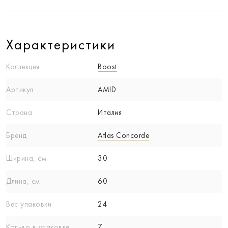
Характеристики
Коллекция
Boost
Артикул
AMID
Страна
Италия
Бренд
Atlas Concorde
Ширина, см
30
Длина, см
60
Вес упаковки
24
Кол-вo в упаковке
7