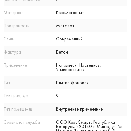
Материал
Керамогранит
Поверхность
Матовая
Стиль
Современный
Фактура
Бетон
Применение
Напольная, Настенная,
Универсальная
Тип
Плитка фоновая
Толщина, мм
9
Тип помещения
Внутреннее применение
Сервисная служба
ООО КераСмарт. Республика
Беларусь, 220140 г. Минск; ул. Ул.
Иосифа Жиновича д 4 каб. 3