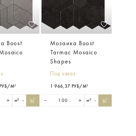
а Boost
Мозаика Boost
Mosaico
Tarmac Mosaico
Shapes
аз
Под заказ
 РУБ/М²
1 966,37 РУБ/М²
м²
м²