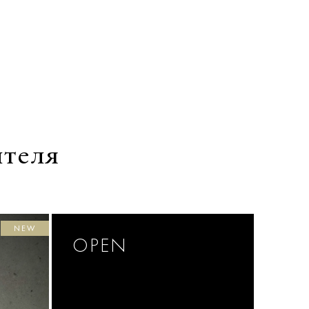
ителя
NEW
OPEN