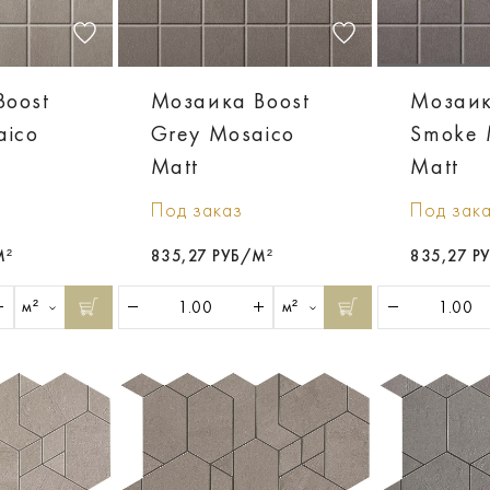
Boost
Мозаика Boost
Мозаик
aico
Grey Mosaico
Smoke 
Matt
Matt
Под заказ
Под зак
М²
835,27 РУБ/М²
835,27 Р
м²
м²