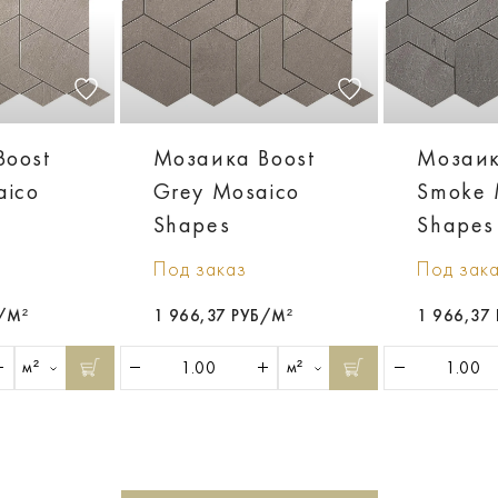
Boost
Мозаика Boost
Мозаик
aico
Grey Mosaico
Smoke 
Shapes
Shapes
Под заказ
Под зак
Б/М²
1 966,37 РУБ/М²
1 966,37
м²
м²