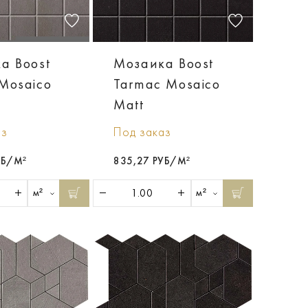
а Boost
Мозаика Boost
Mosaico
Tarmac Mosaico
Matt
аз
Под заказ
УБ/М²
835,27 РУБ/М²
м²
м²