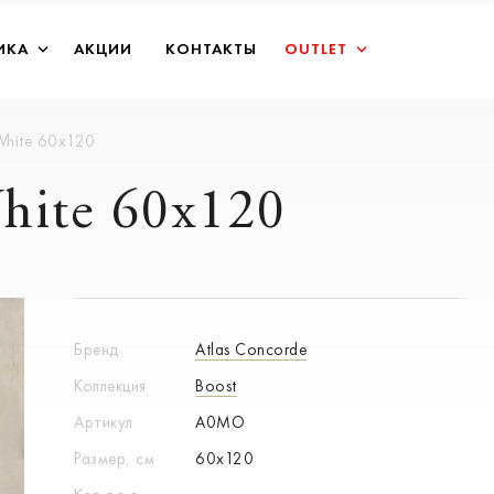
ИКА
АКЦИИ
КОНТАКТЫ
OUTLET
White 60x120
hite 60x120
Бренд
Atlas Concorde
Коллекция
Boost
Артикул
A0MO
Размер, см
60x120