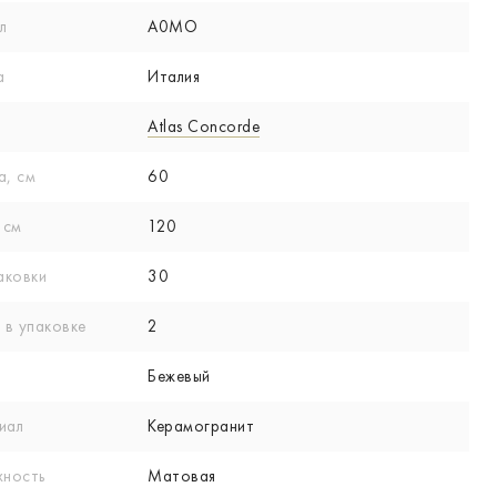
л
A0MO
а
Италия
Atlas Concorde
а, см
60
 см
120
аковки
30
 в упаковке
2
Бежевый
иал
Керамогранит
хность
Матовая