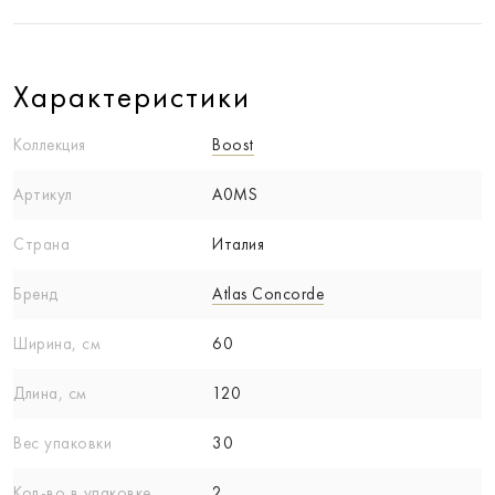
Характеристики
Коллекция
Boost
Артикул
A0MS
Страна
Италия
Бренд
Atlas Concorde
Ширина, см
60
Длина, см
120
Вес упаковки
30
Кол-вo в упаковке
2