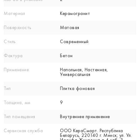
Материал
Керамогранит
Поверхность
Матовая
Стиль
Современный
Фактура
Бетон
Применение
Напольная, Настенная,
Универсальная
Тип
Плитка фоновая
Толщина, мм
9
Тип помещения
Внутреннее применение
Сервисная служба
ООО КераСмарт. Республика
Беларусь, 220140 г. Минск; ул. Ул.
Иосифа Жиновича д 4 каб. 3