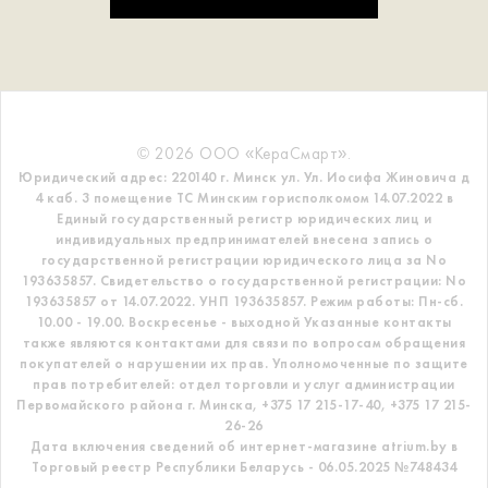
© 2026 ООО «КераСмарт».
Юридический адрес: 220140 г. Минск ул. Ул. Иосифа Жиновича д
4 каб. 3 помещение ТС
Минским горисполкомом 14.07.2022 в
Единый государственный регистр
юридических лиц и
индивидуальных предпринимателей внесена запись о
государственной регистрации юридического лица за No
193635857.
Свидетельство о государственной регистрации: No
193635857 от 14.07.2022. УНП 193635857.
Режим работы: Пн-сб.
10.00 - 19.00. Воскресенье - выходной
Указанные контакты
также являются контактами для связи по вопросам обращения
покупателей о нарушении их прав.
Уполномоченные по защите
прав потребителей: отдел торговли и услуг администрации
Первомайского района г. Минска,
+375 17 215-17-40, +375 17 215-
26-26
Дата включения сведений об интернет-магазине atrium.by в
Торговый реестр Республики Беларусь - 06.05.2025 №748434