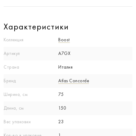
Характеристики
Коллекция
Boost
Артикул
A7GX
Страна
Италия
Бренд
Atlas Concorde
Ширина, см
75
Длина, см
150
Вес упаковки
23
Кол-вo в упаковке
1