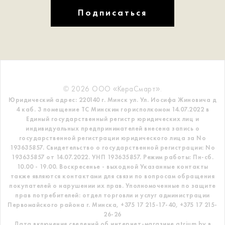
Подписаться
© 2026 ООО «КераСмарт».
Юридический адрес: 220140 г. Минск ул. Ул. Иосифа Жиновича д
4 каб. 3 помещение ТС
Минским горисполкомом 14.07.2022 в
Единый государственный регистр
юридических лиц и
индивидуальных предпринимателей внесена запись о
государственной регистрации юридического лица за No
193635857.
Свидетельство о государственной регистрации: No
193635857 от 14.07.2022. УНП 193635857.
Режим работы: Пн-сб.
10.00 - 19.00. Воскресенье - выходной
Указанные контакты
также являются контактами для связи по вопросам обращения
покупателей о нарушении их прав.
Уполномоченные по защите
прав потребителей: отдел торговли и услуг администрации
Первомайского района г. Минска,
+375 17 215-17-40, +375 17 215-
26-26
Дата включения сведений об интернет-магазине atrium.by в