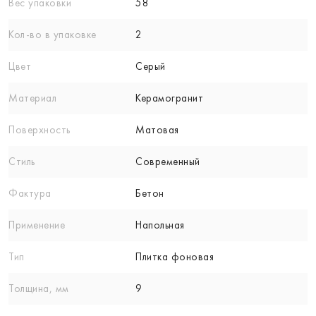
Вес упаковки
58
Кол-вo в упаковке
2
Цвет
Серый
Материал
Керамогранит
Поверхность
Матовая
Стиль
Современный
Фактура
Бетон
Применение
Напольная
Тип
Плитка фоновая
Толщина, мм
9