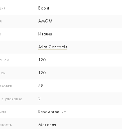
ция
Boost
л
AMGM
а
Италия
Atlas Concorde
а, см
120
 см
120
аковки
58
 в упаковке
2
иал
Керамогранит
хность
Матовая