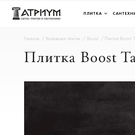
ПЛИТКА
САНТЕХН
Главная
Коллекции плитки
Boost
Плитка Boost 
Плитка Boost T