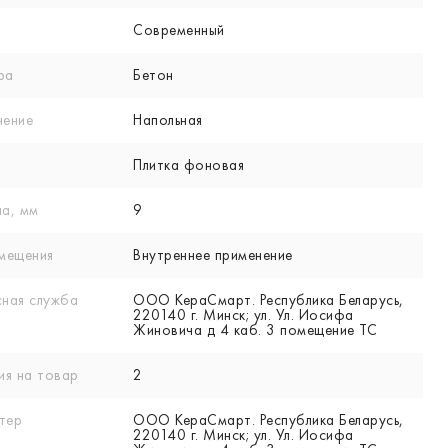
Современный
ра
Бетон
нение
Напольная
Плитка фоновая
а, мм
9
мещения
Внутреннее применение
ная служба
ООО КераСмарт. Республика Беларусь,
220140 г. Минск; ул. Ул. Иосифа
Жиновича д 4 каб. 3 помещение ТС
ия на товар
2
тер
ООО КераСмарт. Республика Беларусь,
220140 г. Минск; ул. Ул. Иосифа