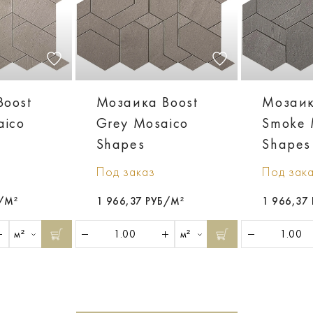
Boost
Мозаика Boost
Мозаик
aico
Grey Mosaico
Smoke 
Shapes
Shapes
Под заказ
Под зак
Б/М²
1 966,37 РУБ/М²
1 966,37
м²
м²