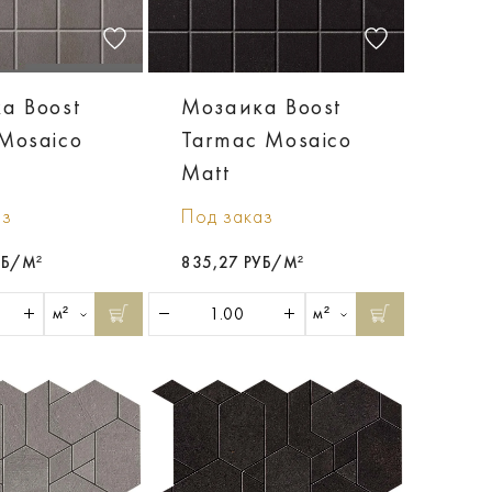
а Boost
Мозаика Boost
Mosaico
Tarmac Mosaico
Matt
аз
Под заказ
УБ/М²
835,27 РУБ/М²
м²
м²