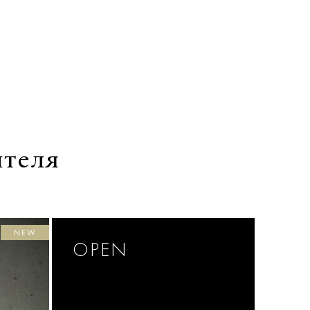
ителя
NEW
OPEN