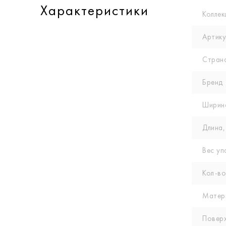
Характеристики
Коллек
Артику
Стран
Бренд
Ширин
Длина,
Вес уп
Кол-вo
Матер
Повер