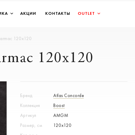
ИКА
АКЦИИ
КОНТАКТЫ
OUTLET
Tarmac 120x120
armac 120x120
Бренд
Atlas Concorde
Коллекция
Boost
Артикул
AMGM
Размер, см
120x120