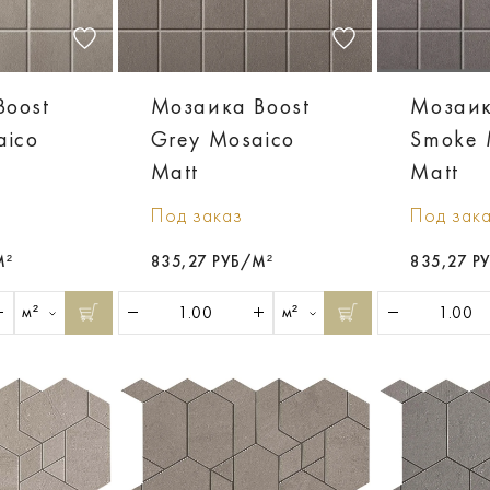
Boost
Мозаика Boost
Мозаик
aico
Grey Mosaico
Smoke 
Matt
Matt
Под заказ
Под зак
М²
835,27 РУБ/М²
835,27 Р
м²
м²