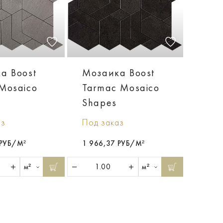
а Boost
Мозаика Boost
Mosaico
Tarmac Mosaico
Shapes
аз
Под заказ
 РУБ/М²
1 966,37 РУБ/М²
м²
м²