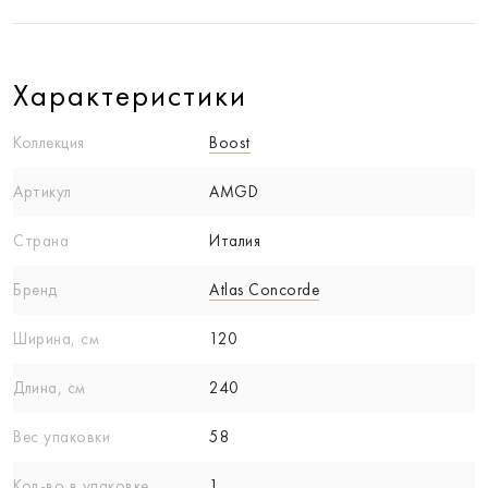
Характеристики
Коллекция
Boost
Артикул
AMGD
Страна
Италия
Бренд
Atlas Concorde
Ширина, см
120
Длина, см
240
Вес упаковки
58
Кол-вo в упаковке
1