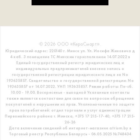
© 2026 ООО «КераСмарт».
Юридический адрес: 220140 г. Минск ул. Ул. Иосифа Жиновича д
4 каб. 3 помещение ТС
Минским горисполкомом 14.07.2022 в
Единый государственный регистр
юридических лиц и
индивидуальных предпринимателей внесена запись о
государственной регистрации юридического лица за No
193635857.
Свидетельство о государственной регистрации: No
193635857 от 14.07.2022. УНП 193635857.
Режим работы: Пн-сб.
10.00 - 19.00. Воскресенье - выходной
Указанные контакты
также являются контактами для связи по вопросам обращения
покупателей о нарушении их прав.
Уполномоченные по защите
прав потребителей: отдел торговли и услуг администрации
Первомайского района г. Минска,
+375 17 215-17-40, +375 17 215-
26-26
Дата включения сведений об интернет-магазине atrium.by в
Торговый реестр Республики Беларусь - 06.05.2025 №748434