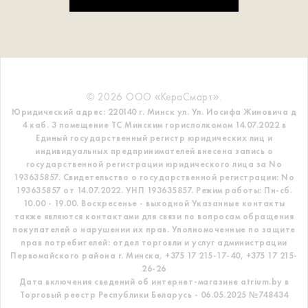
© 2026 ООО «КераСмарт».
Юридический адрес: 220140 г. Минск ул. Ул. Иосифа Жиновича д
4 каб. 3 помещение ТС
Минским горисполкомом 14.07.2022 в
Единый государственный регистр
юридических лиц и
индивидуальных предпринимателей внесена запись о
государственной регистрации юридического лица за No
193635857.
Свидетельство о государственной регистрации: No
193635857 от 14.07.2022. УНП 193635857.
Режим работы: Пн-сб.
10.00 - 19.00. Воскресенье - выходной
Указанные контакты
также являются контактами для связи по вопросам обращения
покупателей о нарушении их прав.
Уполномоченные по защите
прав потребителей: отдел торговли и услуг администрации
Первомайского района г. Минска,
+375 17 215-17-40, +375 17 215-
26-26
Дата включения сведений об интернет-магазине atrium.by в
Торговый реестр Республики Беларусь - 06.05.2025 №748434