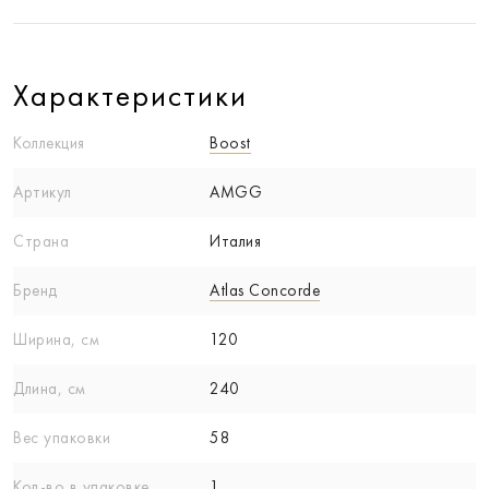
Характеристики
Коллекция
Boost
Артикул
AMGG
Страна
Италия
Бренд
Atlas Concorde
Ширина, см
120
Длина, см
240
Вес упаковки
58
Кол-вo в упаковке
1