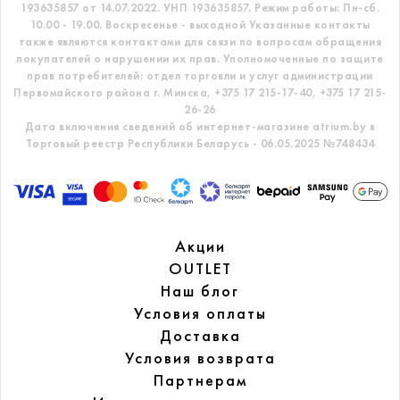
193635857 от 14.07.2022. УНП 193635857.
Режим работы: Пн-сб.
10.00 - 19.00. Воскресенье - выходной
Указанные контакты
также являются контактами для связи по вопросам обращения
покупателей о нарушении их прав.
Уполномоченные по защите
прав потребителей: отдел торговли и услуг администрации
Первомайского района г. Минска,
+375 17 215-17-40, +375 17 215-
26-26
Дата включения сведений об интернет-магазине atrium.by в
Торговый реестр Республики Беларусь - 06.05.2025 №748434
Акции
OUTLET
Наш блог
Условия оплаты
Доставка
Условия возврата
Партнерам