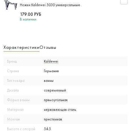
Ножки Kaldewei 5030 универсальные
179.00
РУБ
В наличии
Характеристики
Отзывы
Бренд
Kaldewei
Страна
Германия
Тип товара
ванны
Дизайн
современный
Форма ванны
прямоугольная
Материал
нержавеющая сталь
Монтаж
пристенная
Высота с опорой
54.5