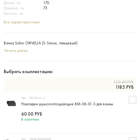
Длина, см
170
Ширина, см
73
Высота, см
Все характеристики
Ванна Salini ORNELLA (S-Sense, глянцевый)
Читать далее
Выбрать комплектацию:
1521.00
РУБ
1185
РУБ
Арт:
BM-06-01-S
Накладки шумопоглощающие BM-06-01-S для ванны
60.00
РУБ
В наличии
Арт:
581470000000