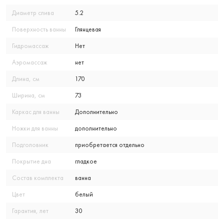
Диаметр слива
5.2
Поверхность ванны
Глянцевая
Гидромассаж
Нет
Аэромассаж
нет
Длина, см
170
Ширина, см
73
Каркас для ванны
Дополнительно
Ножки для ванны
дополнительно
Подголовник
приобретается отдельно
Покрытие дна
гладкое
Состав комплекта
ванна
Цвет
белый
Гарантия, лет
30