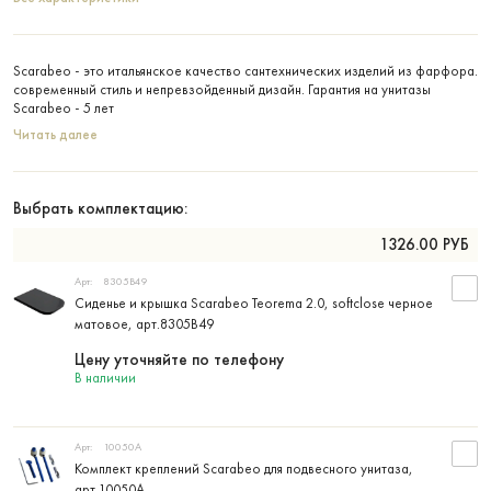
Scarabeo - это итальянское качество сантехнических изделий из фарфора.
современный стиль и непревзойденный дизайн. Гарантия на унитазы
Scarabeo - 5 лет
Читать далее
Выбрать комплектацию:
1326.00
РУБ
Арт:
8305B49
Сиденье и крышка Scarabeo Teorema 2.0, softclose черное
матовое, арт.8305B49
Цену уточняйте по телефону
В наличии
Арт:
10050A
Комплект креплений Scarabeo для подвесного унитаза,
арт.10050A