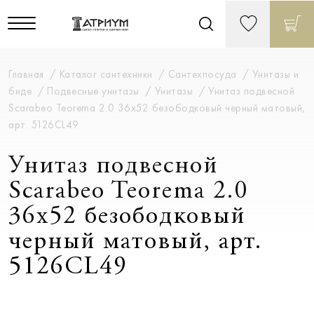
Главная
Каталог сантехники
Сантехпосуда
Унитазы и
биде
Подвесные унитазы
Унитазы
Унитаз подвесной
Scarabeo Teorema 2.0 36x52 безободковый черный матовый,
арт. 5126CL49
Унитаз подвесной
Scarabeo Teorema 2.0
36x52 безободковый
черный матовый, арт.
5126CL49