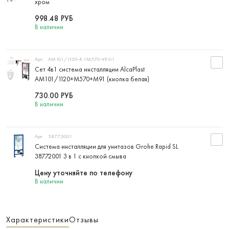
хром
998.48
РУБ
В наличии
Арт:
AM101/1120-4:1M570-VE-01
Сет 4в1 система инсталляции AlcaPlast
AM101/1120+M570+M91 (кнопка белая)
730.00
РУБ
В наличии
Арт:
38772001
Система инсталляции для унитазов Grohe Rapid SL
38772001 3 в 1 с кнопкой смыва
Цену уточняйте по телефону
В наличии
Характеристики
Отзывы