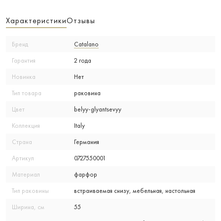
Характеристики
Отзывы
Бренд
Catalano
Гарантия
2 года
Новинка
Нет
Тип товара
раковина
Цвет
belyy-glyantsevyy
Коллекция
Italy
Страна
Германия
Артикул
0727550001
Материал
фарфор
Тип раковины
встраиваемая снизу, мебельная, настольная
Ширина, см
55