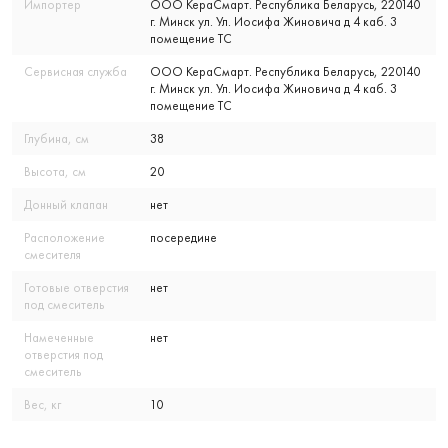
Импортер
ООО КераСмарт. Республика Беларусь, 220140
г. Минск ул. Ул. Иосифа Жиновича д 4 каб. 3
помещение ТС
Сервисная служба
ООО КераСмарт. Республика Беларусь, 220140
г. Минск ул. Ул. Иосифа Жиновича д 4 каб. 3
помещение ТС
Глубина, см
38
Высота, см
20
Донный клапан
нет
Расположение
посередине
смесителя
Готовые отверстия
нет
под смеситель
Намеченные
нет
отверстия под
смеситель
Вес, кг
10