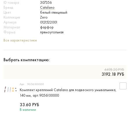
ID товара
307356
Бренд
Catalano
Цвет
белый глянцевый
Коллекция
Zero
Артикул
0121522001
Материал
фарфор
Форма
прямоугольная
Все характеристики
Выбрать комплектацию:
4498.20
РУБ
3192.18
РУБ
Арт:
9056100000
Комплект креплений Catalano для подвесного умывальника,
140 мм, арт.9056100000
33.60
РУБ
В наличии