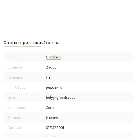
Характеристики
Отзывы
Бренд
Catalano
Гарантия
2 года
Новинка
Нет
Тип товара
раковина
Цвет
belyy-glyantsevyy
Коллекция
Zero
Страна
Италия
Артикул
0121522001