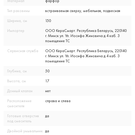
Материал
фарфор
Тип раковины
встраиваемая сверху, мебельная, подвесная
Ширина, см
150
Импортер
ООО КераСмарт. Республика Беларусь, 220140
г. Минск ул. Ул. Иосифа Жиновича д 4 каб. 3
помещение ТС
Сервисная служба
ООО КераСмарт. Республика Беларусь, 220140
г. Минск ул. Ул. Иосифа Жиновича д 4 каб. 3
помещение ТС
Глубина, см
50
Высота, см
17
Донный клапан
нет
Расположение
справа и слева
смесителя
Готовые отверстия
да
под смеситель
Двойной умывальник
да