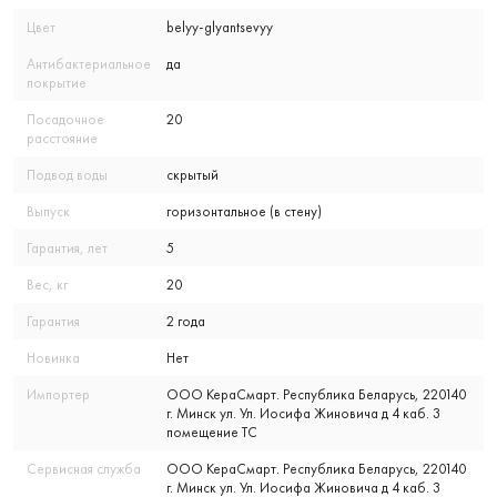
Цвет
belyy-glyantsevyy
Антибактериальное
да
покрытие
Посадочное
20
расстояние
Подвод воды
скрытый
Выпуск
горизонтальное (в стену)
Гарантия, лет
5
Вес, кг
20
Гарантия
2 года
Новинка
Нет
Импортер
ООО КераСмарт. Республика Беларусь, 220140
г. Минск ул. Ул. Иосифа Жиновича д 4 каб. 3
помещение ТС
Сервисная служба
ООО КераСмарт. Республика Беларусь, 220140
г. Минск ул. Ул. Иосифа Жиновича д 4 каб. 3