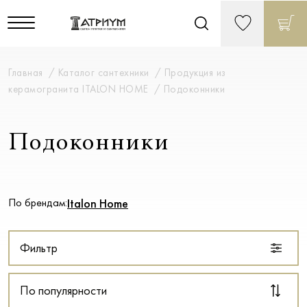
Главная
Каталог сантехники
Продукция из
керамогранита ITALON HOME
Подоконники
Подоконники
По брендам:
Italon Home
Фильтр
По популярности