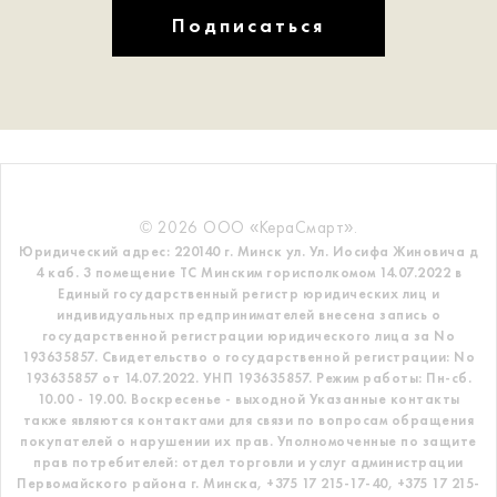
Подписаться
© 2026 ООО «КераСмарт».
Юридический адрес: 220140 г. Минск ул. Ул. Иосифа Жиновича д
4 каб. 3 помещение ТС
Минским горисполкомом 14.07.2022 в
Единый государственный регистр
юридических лиц и
индивидуальных предпринимателей внесена запись о
государственной регистрации юридического лица за No
193635857.
Свидетельство о государственной регистрации: No
193635857 от 14.07.2022. УНП 193635857.
Режим работы: Пн-сб.
10.00 - 19.00. Воскресенье - выходной
Указанные контакты
также являются контактами для связи по вопросам обращения
покупателей о нарушении их прав.
Уполномоченные по защите
прав потребителей: отдел торговли и услуг администрации
Первомайского района г. Минска,
+375 17 215-17-40, +375 17 215-