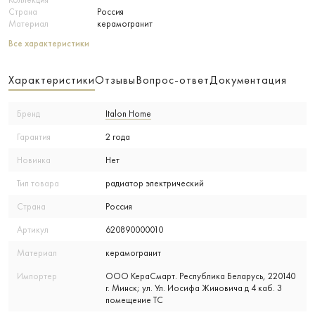
Страна
Россия
Материал
керамогранит
Все характеристики
Характеристики
Отзывы
Вопрос-ответ
Документация
Бренд
Italon Home
Гарантия
2 года
Новинка
Нет
Тип товара
радиатор электрический
Страна
Россия
Артикул
620890000010
Материал
керамогранит
Импортер
ООО КераСмарт. Республика Беларусь, 220140
г. Минск; ул. Ул. Иосифа Жиновича д 4 каб. 3
помещение ТС