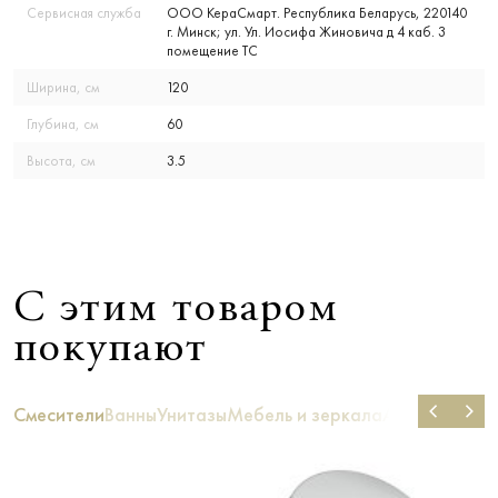
Сервисная служба
ООО КераСмарт. Республика Беларусь, 220140
г. Минск; ул. Ул. Иосифа Жиновича д 4 каб. 3
помещение ТС
Ширина, см
120
Глубина, см
60
Высота, см
3.5
С этим товаром
покупают
Смесители
Ванны
Унитазы
Мебель и зеркала
Аксессуары д