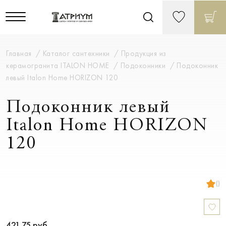
Главная
Каталог сантехники
Продукция из
керамогранита ITALON HOME
Подоконники
Подоконник
левый Italon Home HORIZON 120
Подоконник левый
Italon Home HORIZON
120
()
421.75
руб.