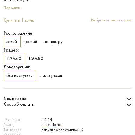
Под заказ
Купить в 1 клик
Выбрать комплектацию
Расположение:
левый
правый
по центру
Размер:
120х60
160х80
Конструкция:
без выступов
с выступами
Самовывоз
Способ оплаты
ID товара
315154
Бренд
Italon Home
Тип товара
радиатор электрический
Коллекция