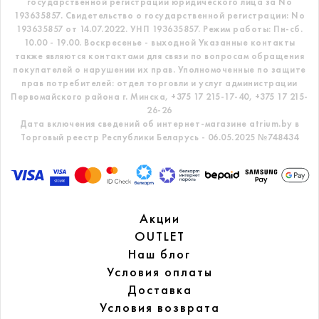
государственной регистрации юридического лица за No
193635857.
Свидетельство о государственной регистрации: No
193635857 от 14.07.2022. УНП 193635857.
Режим работы: Пн-сб.
10.00 - 19.00. Воскресенье - выходной
Указанные контакты
также являются контактами для связи по вопросам обращения
покупателей о нарушении их прав.
Уполномоченные по защите
прав потребителей: отдел торговли и услуг администрации
Первомайского района г. Минска,
+375 17 215-17-40, +375 17 215-
26-26
Дата включения сведений об интернет-магазине atrium.by в
Торговый реестр Республики Беларусь - 06.05.2025 №748434
Акции
OUTLET
Наш блог
Условия оплаты
Доставка
Условия возврата