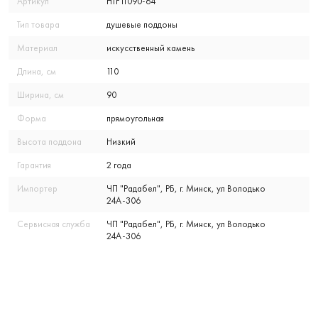
Артикул
HTF11090-64
Тип товара
душевые поддоны
Материал
искусственный камень
Длина, см
110
Ширина, см
90
Форма
прямоугольная
Высота поддона
Низкий
Гарантия
2 года
Импортер
ЧП "Радабел", РБ, г. Минск, ул Володько
24А-306
Сервисная служба
ЧП "Радабел", РБ, г. Минск, ул Володько
24А-306