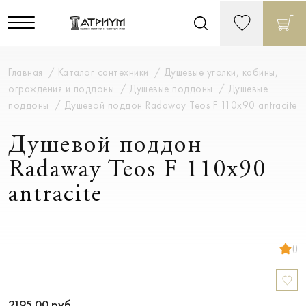
Главная
Каталог сантехники
Душевые уголки, кабины,
ограждения и поддоны
Душевые поддоны
Душевые
поддоны
Душевой поддон Radaway Teos F 110x90 antracite
Душевой поддон
Radaway Teos F 110x90
antracite
()
2195.00
руб.