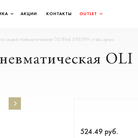
ИКА
АКЦИИ
КОНТАКТЫ
OUTLET
ка смыва пневматическая OLI Blink 093399 сталь хром
невматическая OLI 
524.49
руб.