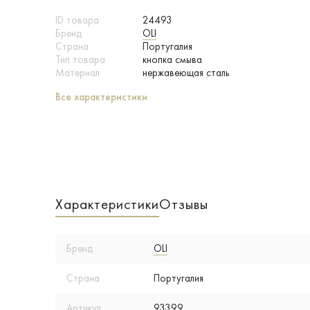
ID товара
24493
Бренд
OLI
Страна
Португалия
Тип товара
кнопка смыва
Материал
нержавеющая сталь
Все характеристики
Характеристики
Отзывы
Бренд
OLI
Страна
Португалия
Артикул
93399