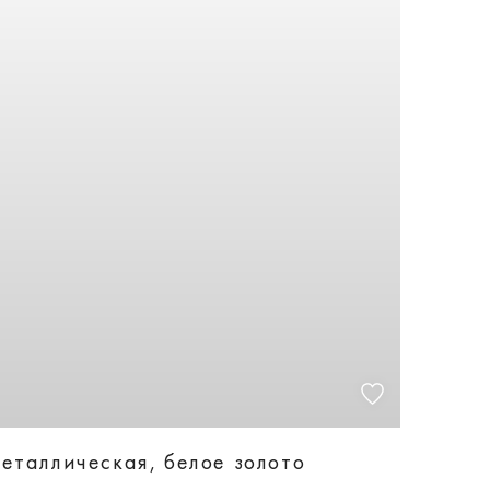
еталлическая, белое золото
88505