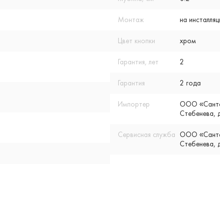
Монтаж
на инсталля
Цвет кнопки
хром
Гарантия, лет
2
Гарантия
2 года
Импортер
ООО «Сантех
Стебенева, д
Сервисная служба
ООО «Сантех
Стебенева, д