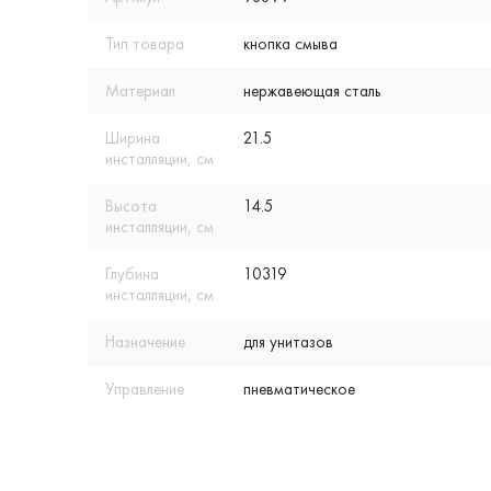
Тип товара
кнопка смыва
Материал
нержавеющая сталь
Ширина
21.5
инсталляции, см
Высота
14.5
инсталляции, см
Глубина
10319
инсталляции, см
Назначение
для унитазов
Управление
пневматическое