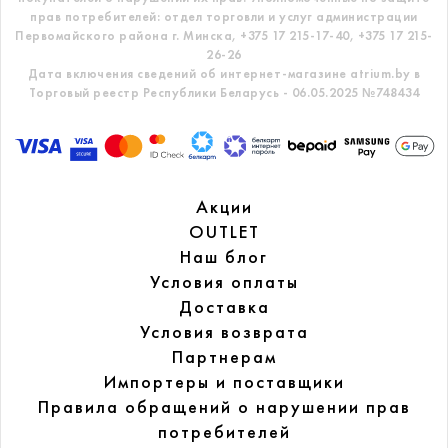
прав потребителей: отдел торговли и услуг администрации
Первомайского района г. Минска,
+375 17 215-17-40, +375 17 215-
26-26
Дата включения сведений об интернет-магазине atrium.by в
Торговый реестр Республики Беларусь - 06.05.2025 №748434
Акции
OUTLET
Наш блог
Условия оплаты
Доставка
Условия возврата
Партнерам
Импортеры и поставщики
Правила обращений
о нарушении прав
потребителей