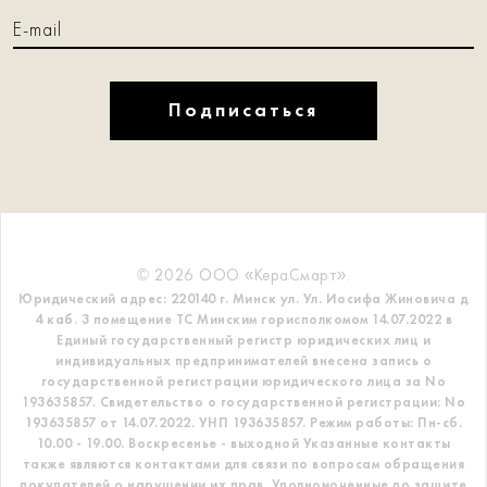
Подписаться
© 2026 ООО «КераСмарт».
Юридический адрес: 220140 г. Минск ул. Ул. Иосифа Жиновича д
4 каб. 3 помещение ТС
Минским горисполкомом 14.07.2022 в
Единый государственный регистр
юридических лиц и
индивидуальных предпринимателей внесена запись о
государственной регистрации юридического лица за No
193635857.
Свидетельство о государственной регистрации: No
193635857 от 14.07.2022. УНП 193635857.
Режим работы: Пн-сб.
10.00 - 19.00. Воскресенье - выходной
Указанные контакты
также являются контактами для связи по вопросам обращения
покупателей о нарушении их прав.
Уполномоченные по защите