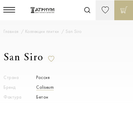
Главная
Коллекции плитки
San Siro
San Siro
Страна
Россия
Бренд
Coliseum
Фактура
Бетон