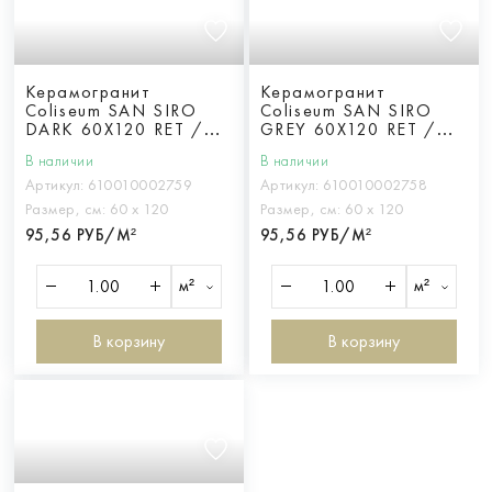
Керамогранит
Керамогранит
Coliseum SAN SIRO
Coliseum SAN SIRO
DARK 60X120 RET /
GREY 60X120 RET /
САН СИРО ДАРК
САН СИРО ГРЭЙ
В наличии
В наличии
60X120 ретт.
60X120 ретт.
Артикул:
610010002759
Артикул:
610010002758
Размер, см:
60 х 120
Размер, см:
60 х 120
95,56 РУБ/М²
95,56 РУБ/М²
м²
м²
В корзину
В корзину