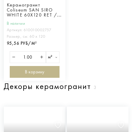
Керамогранит
Coliseum SAN SIRO
WHITE 60X120 RET /
САН СИРО УАЙТ
В наличии
60X120 ретт.
Артикул:
610010002757
Размер, см:
60 х 120
95,56 РУБ/М²
м²
В корзину
Декоры керамогранит
3