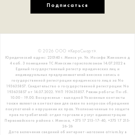
Подписаться
© 2026 ООО «КераСмарт».
Юридический адрес: 220140 г. Минск ул. Ул. Иосифа Жиновича д
4 каб. 3 помещение ТС
Минским горисполкомом 14.07.2022 в
Единый государственный регистр
юридических лиц и
индивидуальных предпринимателей внесена запись о
государственной регистрации юридического лица за No
193635857.
Свидетельство о государственной регистрации: No
193635857 от 14.07.2022. УНП 193635857.
Режим работы: Пн-сб.
10.00 - 19.00. Воскресенье - выходной
Указанные контакты
также являются контактами для связи по вопросам обращения
покупателей о нарушении их прав.
Уполномоченные по защите
прав потребителей: отдел торговли и услуг администрации
Первомайского района г. Минска,
+375 17 215-17-40, +375 17 215-
26-26
Дата включения сведений об интернет-магазине atrium.by в