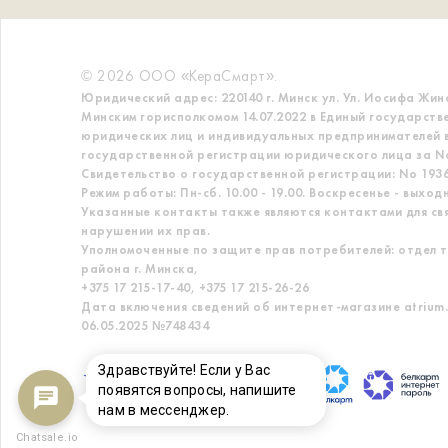
© 2026 ООО «КераСмарт».
Юридический адрес: 220140 г. Минск ул. Ул. Иосифа Жин
Минским горисполкомом 14.07.2022 в Единый государств
юридических лиц и индивидуальных предпринимателей в
государственной регистрации юридического лица за No
Свидетельство о государственной регистрации: No 19363
Режим работы: Пн-сб. 10.00 - 19.00. Воскресенье - выход
Указанные контакты также являются контактами для св
нарушении их прав.
Уполномоченные по защите прав потребителей: отдел т
района г. Минска,
+375 17 215-17-40, +375 17 215-26-26
Дата включения сведений об интернет-магазине atrium.
06.05.2025 №748434
Здравствуйте! Если у Вас
появятся вопросы, напишите
нам в мессенджер.
Chatsale.io