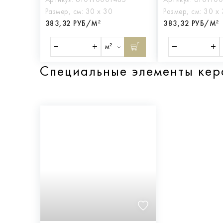
Размер, см:
30 х 30
Размер, см:
30 х
383,32 РУБ/М²
383,32 РУБ/М²
м²
Cпециальные элементы ке