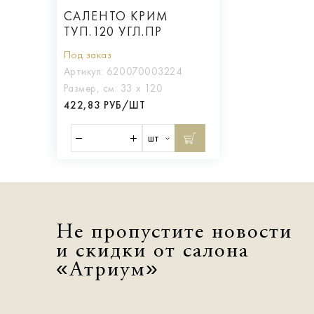
САЛЕНТО КРИМ
ТУП.120 УГЛ.ПР
Под заказ
Артикул:
620070003224
Размер, см:
33 х 120
422,83 РУБ/ШТ
шт
Не пропустите новости
и скидки от салона
«Атриум»