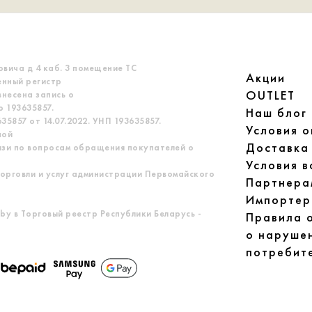
овича д 4 каб. 3 помещение ТС
Акции
енный регистр
OUTLET
несена запись о
 193635857.
Наш блог
5857 от 14.07.2022. УНП 193635857.
Условия 
ной
Доставка
язи по вопросам обращения покупателей о
Условия в
орговли и услуг администрации Первомайского
Партнера
Импортер
by в Торговый реестр Республики Беларусь -
Правила 
о наруше
потребит