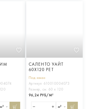
РИМ
САЛЕНТО УАЙТ
60X120 РЕТ
Под заказ
004074
Артикул:
610010004073
120
Размер, см:
60 х 120
96,24 РУБ/М²
м²
м²