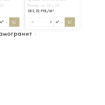
 30
Размер, см:
30 х 30
383,32 РУБ/М²
м²
м²
рамогранит
1