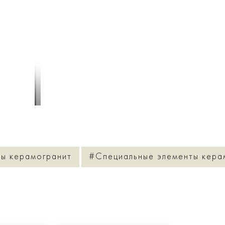
1
/
4
ы керамогранит
#Cпециальные элементы кера