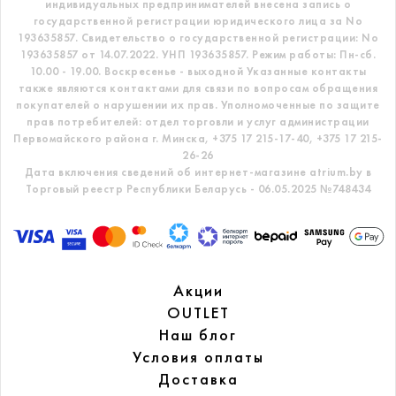
индивидуальных предпринимателей внесена запись о
государственной регистрации юридического лица за No
193635857.
Свидетельство о государственной регистрации: No
193635857 от 14.07.2022. УНП 193635857.
Режим работы: Пн-сб.
10.00 - 19.00. Воскресенье - выходной
Указанные контакты
также являются контактами для связи по вопросам обращения
покупателей о нарушении их прав.
Уполномоченные по защите
прав потребителей: отдел торговли и услуг администрации
Первомайского района г. Минска,
+375 17 215-17-40, +375 17 215-
26-26
Дата включения сведений об интернет-магазине atrium.by в
Торговый реестр Республики Беларусь - 06.05.2025 №748434
Акции
OUTLET
Наш блог
Условия оплаты
Доставка