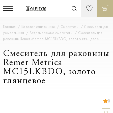
Главная
Каталог сантехники
Смесители
Смесители для
умывальника
Встраиваемые смесители
Смеситель для
раковины Remer Metrica MC15LKBDO, золото глянцевое
Смеситель для раковины
Remer Metrica
MC15LKBDO, золото
глянцевое
()