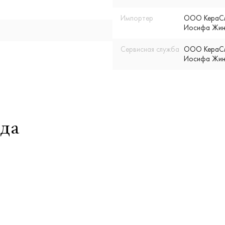
Импортер
ООО КераСмар
Иосифа Жино
Сервисная служба
ООО КераСмар
Иосифа Жино
да