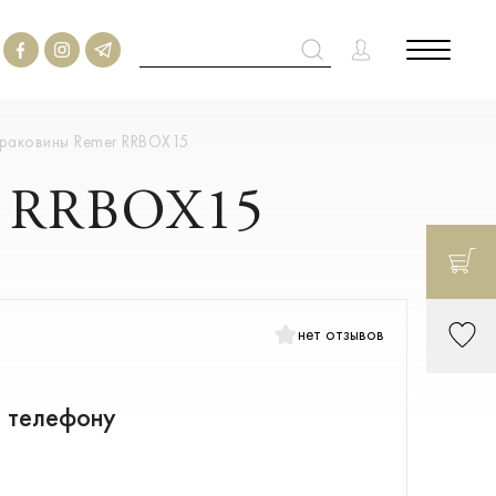
 раковины Remer RRBOX15
er RRBOX15
нет отзывов
о телефону