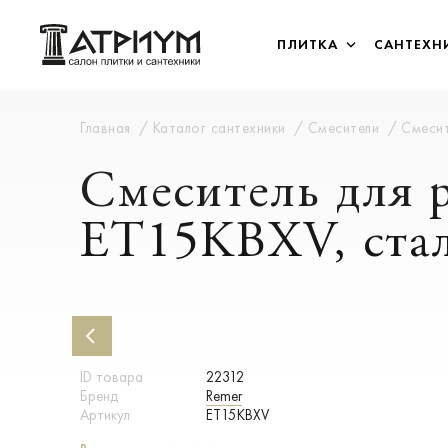
ПЛИТКА
САНТЕХН
Главная
Каталог сантехники
Смесители
Смесит
Смеситель для 
ET15KBXV, ста
ID товара
22312
Бренд
Remer
Артикул
ET15KBXV