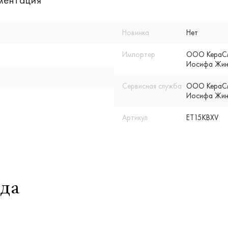
ментация
Новинка
Нет
Импортер
ООО КераСмар
Иосифа Жино
Сервисная служба
ООО КераСмар
Иосифа Жино
Артикул
ET15KBXV
да