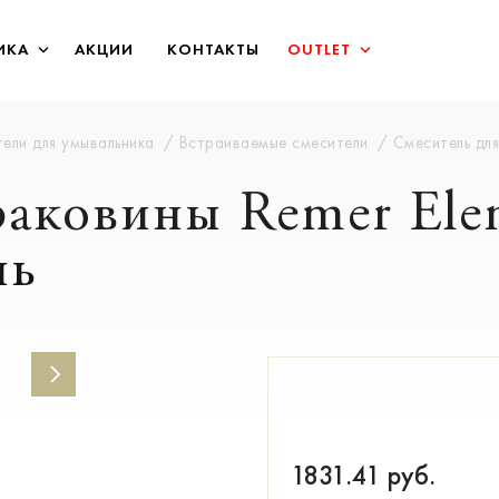
ИКА
АКЦИИ
КОНТАКТЫ
OUTLET
ели для умывальника
Встраиваемые смесители
Смеситель для
раковины Remer Ele
ль
1831.41
руб.