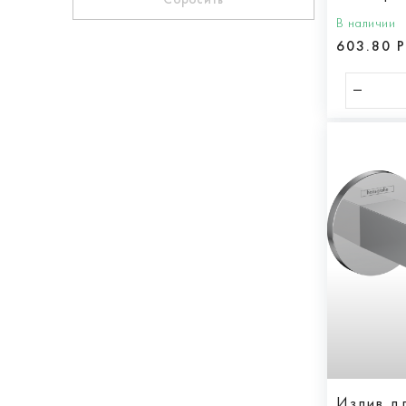
медь
В наличии
никель
603.80 
сталь
Показать еще
Излив д