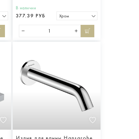
В наличии
377.39 РУБ
Хром
he
Излив для ванны Hansgrohe