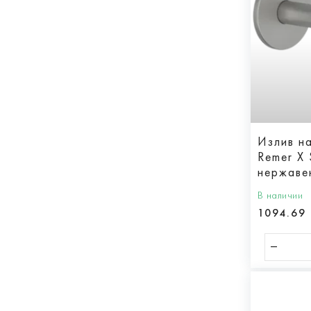
Излив н
Remer X
нержаве
В наличии
1094.69