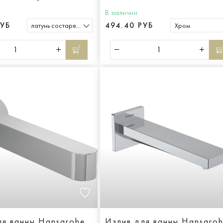
В наличии
РУБ
494.40 РУБ
латунь состаренная
Хром
ля ванны Hansgrohe
Излив для ванны Hansgro