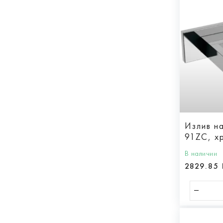
Излив н
91ZC, х
В наличии
2829.85 