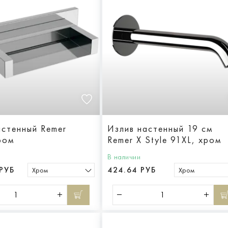
астенный Remer
Излив настенный 19 см
ром
Remer X Style 91XL, хром
В наличии
РУБ
424.64 РУБ
Хром
Хром