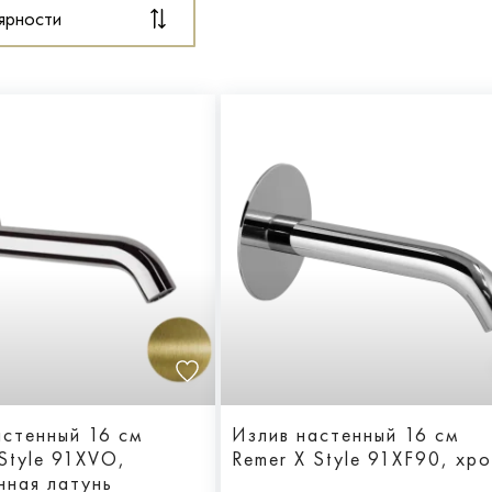
ярности
астенный 16 см
Излив настенный 16 см
Style 91XVO,
Remer X Style 91XF90, хр
нная латунь