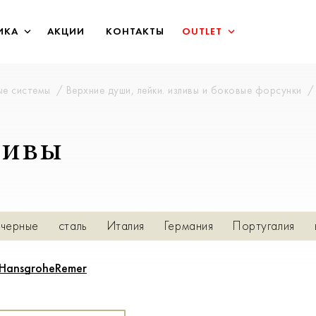
ИКА
АКЦИИ
КОНТАКТЫ
OUTLET
ые системы
Верхние души, лейки. изливы и боковые форсунки
ливы
черные
сталь
Италия
Германия
Португалия
ванны
Hansgrohe
Remer