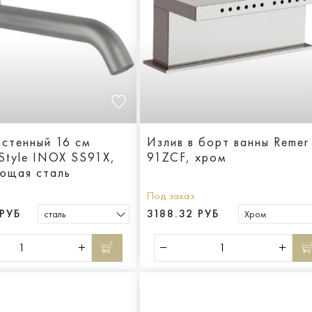
астенный 16 см
Излив в борт ванны Remer
 Style INOX SS91X,
91ZCF, хром
ющая сталь
Под заказ
 РУБ
3188.32 РУБ
сталь
Хром