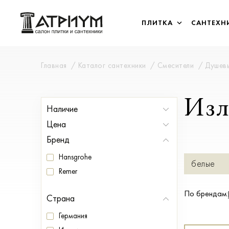
ПЛИТКА
САНТЕХН
Главная
Каталог сантехники
Смесители
Душев
Из
Наличие
В наличии
Цена
Под заказ
Бренд
От
До
Hansgrohe
белые
Remer
на борт 
По брендам:
Страна
Германия