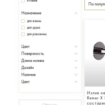
Италия
По попул
Назначение
для ванны
для душа
для раковины
Цвет
хром
Поверхность
черный
Глянцевая
Длина излива
сталь
Матовая
Дизайн
От
До
современный стиль
Наличие
В наличии
Цвет
Под заказ
белый
Излив н
золото
Remer X 
латунь
состаре
Сбросить