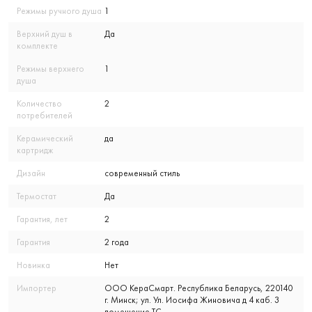
Режимы ручного душа
1
Верхний душ в
Да
комплекте
Режимы верхнего
1
душа
Количество
2
потребителей
Керамический
да
картридж
Дизайн
современный стиль
Термостат
Да
Гарантия, лет
2
Гарантия
2 года
Новинка
Нет
Импортер
ООО КераСмарт. Республика Беларусь, 220140
г. Минск; ул. Ул. Иосифа Жиновича д 4 каб. 3
помещение ТС