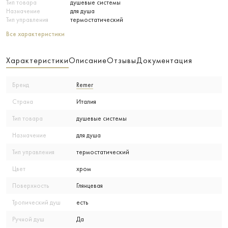
Тип товара
душевые системы
Назначение
для душа
Тип управления
термостатический
Все характеристики
Характеристики
Описание
Отзывы
Документация
Бренд
Remer
Страна
Италия
Тип товара
душевые системы
Назначение
для душа
Тип управления
термостатический
Цвет
хром
Поверхность
Глянцевая
Тропический душ
есть
Ручной душ
Да