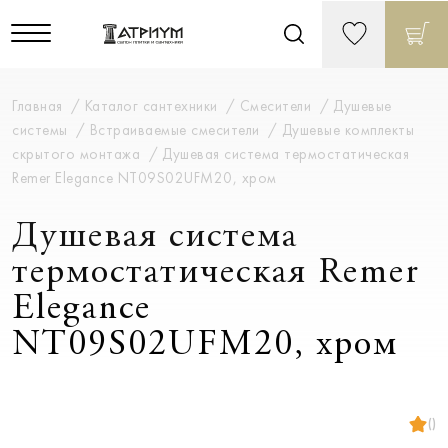
Главная
Каталог сантехники
Смесители
Душевые
системы
Встраиваемые смесители
Душевые комплекты
скрытого монтажа
Душевая система термостатическая
Remer Elegance NT09S02UFM20, хром
Душевая система
термостатическая Remer
Elegance
NT09S02UFM20, хром
()