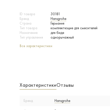
ID товара
30181
Бренд
Hansgrohe
Страна
Германия
Тип товара
комплектющие для смесителей
Назначение
для биде
Тип управления
однорычажный
Все характеристики
Характеристики
Отзывы
Бренд
Hansgrohe