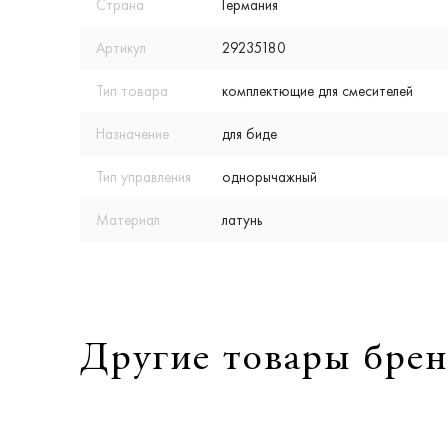
Страна
Германия
Артикул
29235180
Тип товара
комплектющие для смесителей
Назначение
для биде
Тип управления
однорычажный
Материал
латунь
Другие товары брен