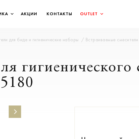
ИКА
АКЦИИ
КОНТАКТЫ
OUTLET
ели для биде и гигиенические наборы
Встраиваемые смесител
для гигиенического 
35180