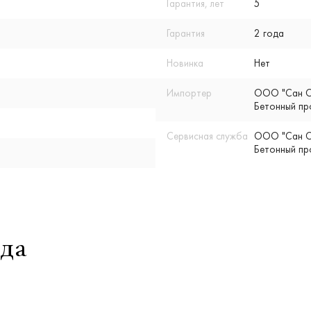
Гарантия, лет
5
Гарантия
2 года
Новинка
Нет
Импортер
ООО "Сан Су
Бетонный пр
Сервисная служба
ООО "Сан Су
Бетонный пр
да