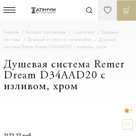
Главная
Каталог сантехники
Смесители
Душевые
системы
Душевые стойки со смесителем
Душевая
система Remer Dream D34AAD20 с изливом, хром
Душевая система Remer
Dream D34AAD20 с
изливом, хром
()
2173.27
руб.