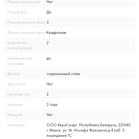
Поворотный излив
Нет
Ручной душ
Да
Режимы ручного душа
3
Форма верхнего душа
Квадратная
Количество
2
потребителей
Керамический
да
картридж
Дизайн
современный стиль
Термостат
Нет
Гарантия, лет
2
Гарантия
2 года
Новинка
Нет
Импортер
ООО КераСмарт. Республика Беларусь, 220140
г. Минск; ул. Ул. Иосифа Жиновича д 4 каб. 3
помещение ТС