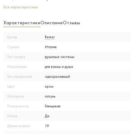
Все характеристики
Характеристики
Описание
Отзывы
Бренд
Remer
Страна
Италия
Тип товара
душевые системы
Назначение
для ванны и душа
Тип управления
однорычажный
Цвет
хром
Материал
латунь
Поверхность
Глянцевая
Излив
Да
Длина излива
19