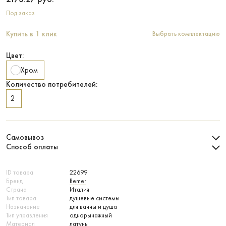
Под заказ
Купить в 1 клик
Выбрать комплектацию
Цвет:
Хром
Количество потребителей:
2
Самовывоз
Способ оплаты
ID товара
22699
Бренд
Remer
Страна
Италия
Тип товара
душевые системы
Назначение
для ванны и душа
Тип управления
однорычажный
Материал
латунь