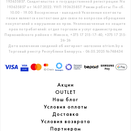
193635857.
Свидетельство о государственной регистрации: No
193635857 от 14.07.2022. УНП 193635857.
Режим работы: Пн-сб.
10.00 - 19.00. Воскресенье - выходной
Указанные контакты
также являются контактами для связи по вопросам обращения
покупателей о нарушении их прав.
Уполномоченные по защите
прав потребителей: отдел торговли и услуг администрации
Первомайского района г. Минска,
+375 17 215-17-40, +375 17 215-
26-26
Дата включения сведений об интернет-магазине atrium.by в
Торговый реестр Республики Беларусь - 06.05.2025 №748434
Акции
OUTLET
Наш блог
Условия оплаты
Доставка
Условия возврата
Партнерам