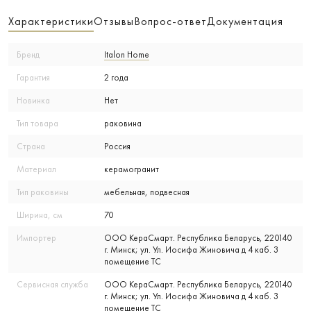
Характеристики
Отзывы
Вопрос-ответ
Документация
Бренд
Italon Home
Гарантия
2 года
Новинка
Нет
Тип товара
раковина
Страна
Россия
Материал
керамогранит
Тип раковины
мебельная, подвесная
Ширина, см
70
Импортер
ООО КераСмарт. Республика Беларусь, 220140
г. Минск; ул. Ул. Иосифа Жиновича д 4 каб. 3
помещение ТС
Сервисная служба
ООО КераСмарт. Республика Беларусь, 220140
г. Минск; ул. Ул. Иосифа Жиновича д 4 каб. 3
помещение ТС