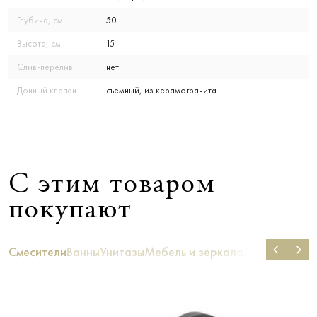
Глубина, см
50
Высота, см
15
Слив-перелив
нет
Донный клапан
съемный, из керамогранита
С этим товаром
покупают
Смесители
Ванны
Унитазы
Мебель и зеркала
Аксессуары д