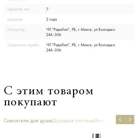
Гарантия, лет
7
Гарантия
2 года
Импортер
ЧП "Радабел", РБ, г. Минск, ул Володько
24А-306
Сервисная служба
ЧП "Радабел", РБ, г. Минск, ул Володько
24А-306
С этим товаром
покупают
Смесители для душа
Душевые системы
Унитазы
Ванны