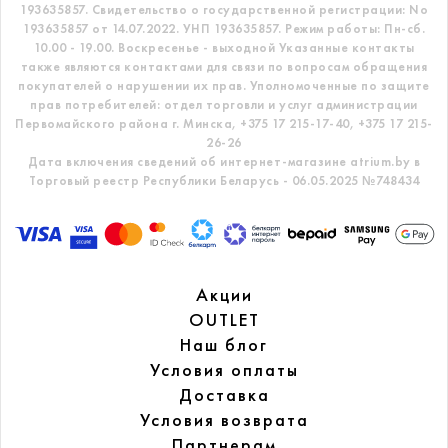
193635857.
Свидетельство о государственной регистрации: No
193635857 от 14.07.2022. УНП 193635857.
Режим работы: Пн-сб.
10.00 - 19.00. Воскресенье - выходной
Указанные контакты
также являются контактами для связи по вопросам обращения
покупателей о нарушении их прав.
Уполномоченные по защите
прав потребителей: отдел торговли и услуг администрации
Первомайского района г. Минска,
+375 17 215-17-40, +375 17 215-
26-26
Дата включения сведений об интернет-магазине atrium.by в
Торговый реестр Республики Беларусь - 06.05.2025 №748434
Акции
OUTLET
Наш блог
Условия оплаты
Доставка
Условия возврата
Партнерам