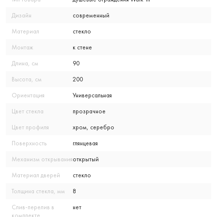
Дизайн
современный
Материал
стекло
Монтаж
к стене
Длина, см
90
Высота, см
200
Ориентация
Универсальная
Цвет стекла
прозрачное
Цвет профиля
хром, серебро
Поверхность
глянцевая
Механизм открывания
открытый
Материал дверей
стекло
Толщина стекла, мм
8
Слив-перелив в
нет
комплекте