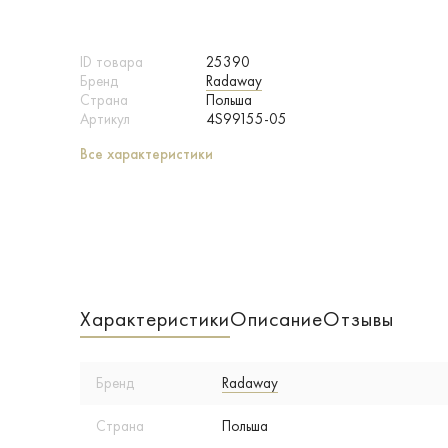
ID товара
25390
Бренд
Radaway
Страна
Польша
Артикул
4S99155-05
Все характеристики
Характеристики
Описание
Отзывы
Бренд
Radaway
Страна
Польша