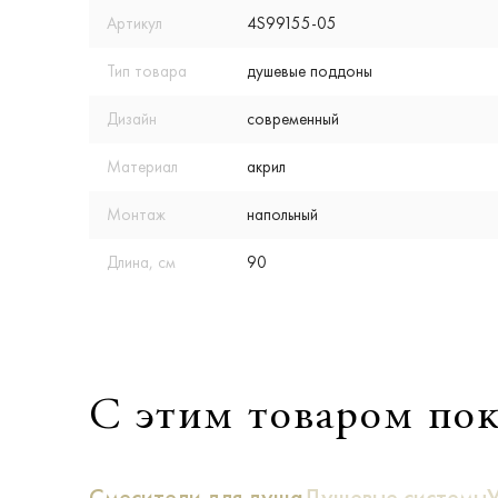
Артикул
4S99155-05
Тип товара
душевые поддоны
Дизайн
современный
Материал
акрил
Монтаж
напольный
Длина, см
90
С этим товаром по
Смесители для душа
Душевые системы