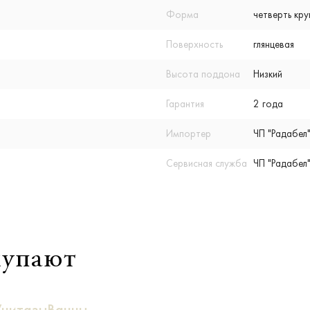
Форма
четверть кру
Поверхность
глянцевая
Высота поддона
Низкий
Гарантия
2 года
Импортер
ЧП "Радабел"
Сервисная служба
ЧП "Радабел"
купают
Унитазы
Ванны