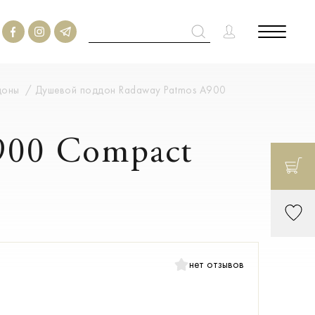
доны
Душевой поддон Radaway Patmos A900
900 Compact
нет отзывов