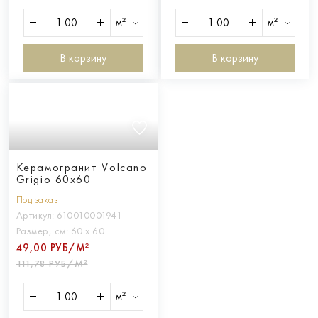
м²
м²
В корзину
В корзину
Керамогранит Volcano
Grigio 60x60
Под заказ
Артикул:
610010001941
Размер, см:
60 х 60
49,00 РУБ/М²
111,78 РУБ/М²
м²