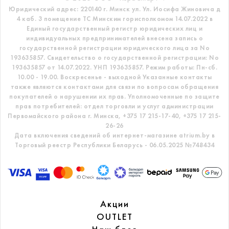
Юридический адрес: 220140 г. Минск ул. Ул. Иосифа Жиновича д
4 каб. 3 помещение ТС
Минским горисполкомом 14.07.2022 в
Единый государственный регистр
юридических лиц и
индивидуальных предпринимателей внесена запись о
государственной регистрации юридического лица за No
193635857.
Свидетельство о государственной регистрации: No
193635857 от 14.07.2022. УНП 193635857.
Режим работы: Пн-сб.
10.00 - 19.00. Воскресенье - выходной
Указанные контакты
также являются контактами для связи по вопросам обращения
покупателей о нарушении их прав.
Уполномоченные по защите
прав потребителей: отдел торговли и услуг администрации
Первомайского района г. Минска,
+375 17 215-17-40, +375 17 215-
26-26
Дата включения сведений об интернет-магазине atrium.by в
Торговый реестр Республики Беларусь - 06.05.2025 №748434
Акции
OUTLET