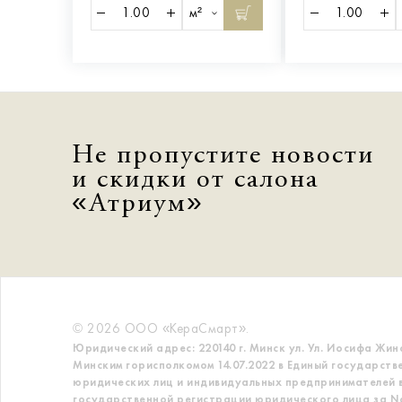
м²
Не пропустите новости
и скидки от салона
«Атриум»
© 2026 ООО «КераСмарт».
Юридический адрес: 220140 г. Минск ул. Ул. Иосифа Жин
Минским горисполкомом 14.07.2022 в Единый государств
юридических лиц и индивидуальных предпринимателей в
государственной регистрации юридического лица за No