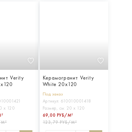
ит Verity
Керамогранит Verity
0x120
White 20x120
Под заказ
010001421
Артикул:
610010001418
0 х 120
Размер, см:
20 х 120
М²
69,00 РУБ/М²
/М²
123,79 РУБ/М²