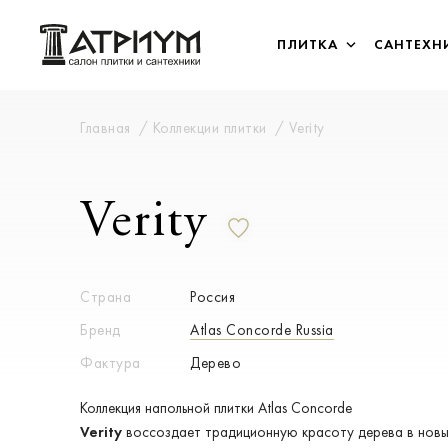
ПЛИТКА
САНТЕХН
Главная
Коллекции плитки
Verity
Verity
Страна
Россия
Бренд
Atlas Concorde Russia
Фактура
Дерево
Коллекция напольной плитки Atlas Concorde
Verity
воссоздает традиционную красоту дерева в нов