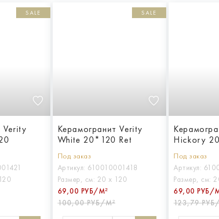
SALE
SALE
Verity
Керамогранит Verity
Керамогран
20
White 20*120 Ret
Hickory 2
Под заказ
Под заказ
001421
Артикул:
610010001418
Артикул:
610
120
Размер, см:
20 х 120
Размер, см:
2
69,00 РУБ/М²
69,00 РУБ/
100,00 РУБ/М²
123,79 РУБ