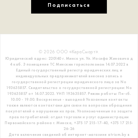
Подписаться
© 2026 ООО «КераСмарт».
Юридический адрес: 220140 г. Минск ул. Ул. Иосифа Жиновича д
4 каб. 3 помещение ТС
Минским горисполкомом 14.07.2022 в
Единый государственный регистр
юридических лиц и
индивидуальных предпринимателей внесена запись о
государственной регистрации юридического лица за No
193635857.
Свидетельство о государственной регистрации: No
193635857 от 14.07.2022. УНП 193635857.
Режим работы: Пн-сб.
10.00 - 19.00. Воскресенье - выходной
Указанные контакты
также являются контактами для связи по вопросам обращения
покупателей о нарушении их прав.
Уполномоченные по защите
прав потребителей: отдел торговли и услуг администрации
Первомайского района г. Минска,
+375 17 215-17-40, +375 17 215-
26-26
Дата включения сведений об интернет-магазине atrium.by в