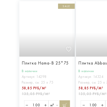
SALE
Плитка Hama-B 25*75
Плитка Abba
В наличии
В наличии
Артикул:
14298
Артикул:
14324
Размер, см:
25 х 75
Размер, см:
25 х 
58,85 РУБ/М²
58,85 РУБ/М²
135,05 РУБ/М²
135,05 РУБ/М²
м²