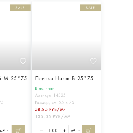
SALE
SALE
si-M 25*75
Плитка Harim-B 25*75
В наличии
Артикул:
14325
75
Размер, см:
25 х 75
58,85 РУБ/М²
135,05 РУБ/М²
м²
м²