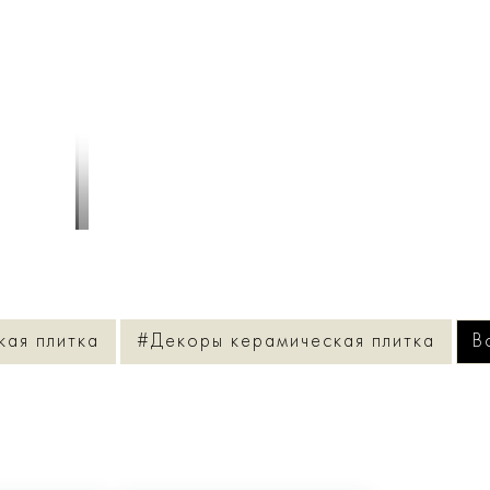
1
/
4
кая плитка
#Декоры керамическая плитка
В