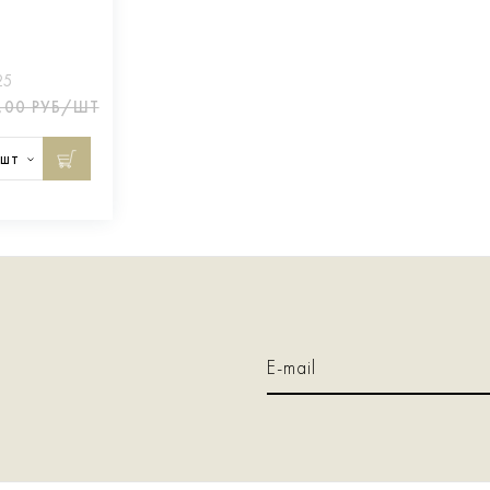
25
,00 РУБ/ШТ
шт