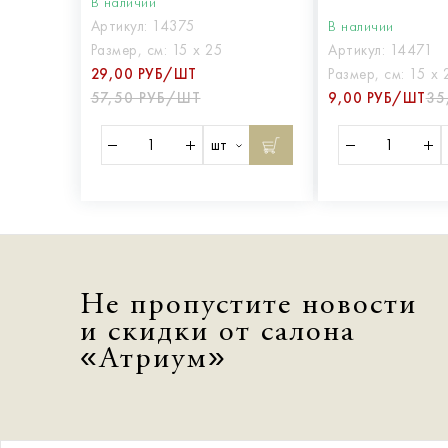
В наличии
Артикул:
14375
В наличии
Размер, см:
15 х 25
Артикул:
14471
29,00 РУБ/ШТ
Размер, см:
15 х 
57,50 РУБ/ШТ
9,00 РУБ/ШТ
35
шт
Не пропустите новости
и скидки от салона
«Атриум»