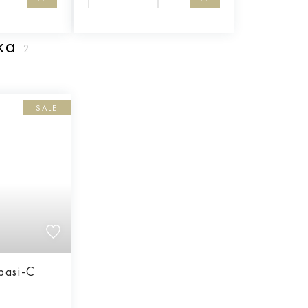
тка
2
SALE
basi-C