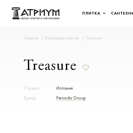
ПЛИТКА
САНТЕХН
Главная
Коллекции плитки
Treasure
Treasure
Страна
Испания
Бренд
Peronda Group