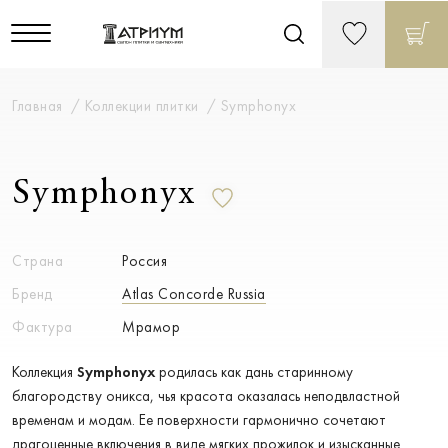
Главная
Коллекции плитки
Symphonyx
Symphonyx
Страна
Россия
Бренд
Atlas Concorde Russia
Фактура
Мрамор
Коллекция
Symphonyx
родилась как дань старинному
благородству оникса, чья красота оказалась неподвластной
временам и модам. Ее поверхности гармонично сочетают
драгоценные включения в виде мягких прожилок и изысканные