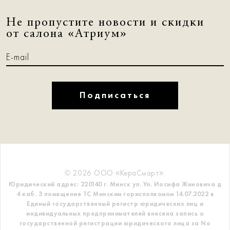
Не пропустите новости и скидки
от салона «Атриум»
Подписаться
© 2026 ООО «КераСмарт».
Юридический адрес: 220140 г. Минск ул. Ул. Иосифа Жиновича д
4 каб. 3 помещение ТС
Минским горисполкомом 14.07.2022 в
Единый государственный регистр
юридических лиц и
индивидуальных предпринимателей внесена запись о
государственной регистрации юридического лица за No