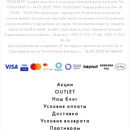
193635857.
Свидетельство о государственной регистрации: No
193635857 от 14.07.2022. УНП 193635857.
Режим работы: Пн-сб.
10.00 - 19.00. Воскресенье - выходной
Указанные контакты
также являются контактами для связи по вопросам обращения
покупателей о нарушении их прав.
Уполномоченные по защите
прав потребителей: отдел торговли и услуг администрации
Первомайского района г. Минска,
+375 17 215-17-40, +375 17 215-
26-26
Дата включения сведений об интернет-магазине atrium.by в
Торговый реестр Республики Беларусь - 06.05.2025 №748434
Акции
OUTLET
Наш блог
Условия оплаты
Доставка
Условия возврата
Партнерам