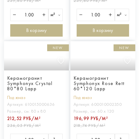
239,60 РУБ/М²
239,60 РУБ/М²
м²
м²
В корзину
В корзину
NEW
NEW
Керамогранит
Керамогранит
Symphonyx Crystal
Symphonyx Rose Rett
80*80 Lapp
60*120 Lapp
Под заказ
Под заказ
Артикул:
610015000636
Артикул:
600010002350
Размер, см:
80 х 80
Размер, см:
60 х 120
212,52 РУБ/М²
196,99 РУБ/М²
236,05 РУБ/М²
218,74 РУБ/М²