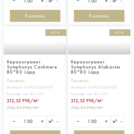
м²
м²
В корзину
В корзину
NEW
NEW
Керамогранит
Керамогранит
Symphonyx Cashmere
Symphonyx Alabaster
80*80 Lapp
80*80 Lapp
Под заказ
Под заказ
Артикул:
610015000639
Артикул:
610015000638
Размер, см:
80 х 80
Размер, см:
80 х 80
212,52 РУБ/М²
212,52 РУБ/М²
236,05 РУБ/М²
236,05 РУБ/М²
м²
м²