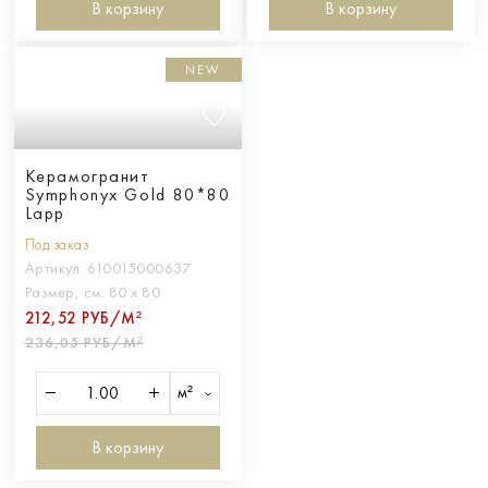
В корзину
В корзину
NEW
Керамогранит
Symphonyx Gold 80*80
Lapp
Под заказ
Артикул:
610015000637
Размер, см:
80 х 80
212,52 РУБ/М²
236,05 РУБ/М²
м²
В корзину