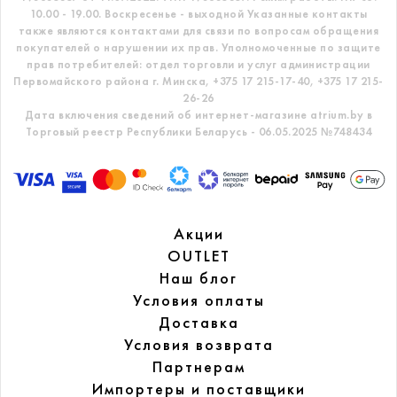
10.00 - 19.00. Воскресенье - выходной
Указанные контакты
также являются контактами для связи по вопросам обращения
покупателей о нарушении их прав.
Уполномоченные по защите
прав потребителей: отдел торговли и услуг администрации
Первомайского района г. Минска,
+375 17 215-17-40, +375 17 215-
26-26
Дата включения сведений об интернет-магазине atrium.by в
Торговый реестр Республики Беларусь - 06.05.2025 №748434
Акции
OUTLET
Наш блог
Условия оплаты
Доставка
Условия возврата
Партнерам
Импортеры и поставщики