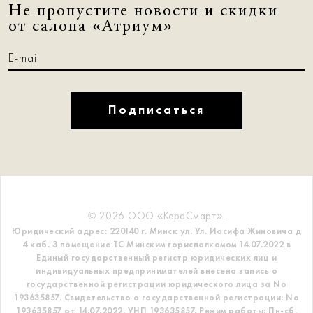
Не пропустите новости и скидки
от салона «Атриум»
Подписаться
© 2026 ООО «КераСмарт».
Юридический адрес: 220140 г. Минск ул. Ул. Иосифа Жиновича д
4 каб. 3 помещение ТС
Минским горисполкомом 14.07.2022 в
Единый государственный регистр
юридических лиц и
индивидуальных предпринимателей внесена запись о
государственной регистрации юридического лица за No
193635857.
Свидетельство о государственной регистрации: No
193635857 от 14.07.2022. УНП 193635857.
Режим работы: Пн-сб.