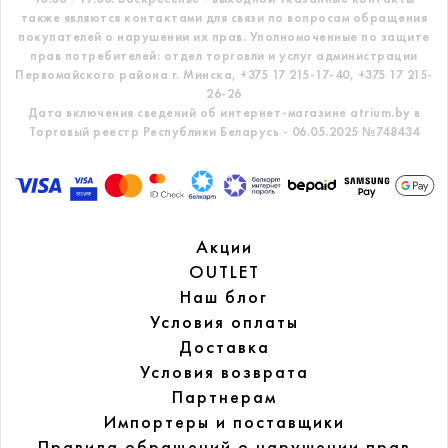
также являются контактами для связи по вопросам обращения
покупателей о нарушении их прав.
Уполномоченные по защите
прав потребителей: отдел торговли и услуг администрации
Первомайского района г. Минска,
+375 17 215-17-40, +375 17 215-
26-26
Дата включения сведений об интернет-магазине atrium.by в
Торговый реестр Республики Беларусь - 06.05.2025 №748434
Акции
OUTLET
Наш блог
Условия оплаты
Доставка
Условия возврата
Партнерам
Импортеры и поставщики
Правила обращений
о нарушении прав