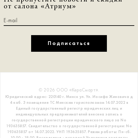
от салона «Атриум»
Подписаться
© 2026 ООО «КераСмарт».
Юридический адрес: 220140 г. Минск ул. Ул. Иосифа Жиновича д
4 каб. 3 помещение ТС
Минским горисполкомом 14.07.2022 в
Единый государственный регистр
юридических лиц и
индивидуальных предпринимателей внесена запись о
государственной регистрации юридического лица за No
193635857.
Свидетельство о государственной регистрации: No
193635857 от 14.07.2022. УНП 193635857.
Режим работы: Пн-сб.
10.00 - 19.00. Воскресенье - выходной
Указанные контакты