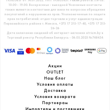
193635857 от 14.07.2022. УНП 193635857.
Режим работы: Пн-сб.
10.00 - 19.00. Воскресенье - выходной
Указанные контакты
также являются контактами для связи по вопросам обращения
покупателей о нарушении их прав.
Уполномоченные по защите
прав потребителей: отдел торговли и услуг администрации
Первомайского района г. Минска,
+375 17 215-17-40, +375 17 215-
26-26
Дата включения сведений об интернет-магазине atrium.by в
Торговый реестр Республики Беларусь - 06.05.2025 №748434
Акции
OUTLET
Наш блог
Условия оплаты
Доставка
Условия возврата
Партнерам
Импортеры и поставщики