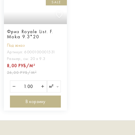
SALE
Фриз Royale List. F.
Moka 9.3*20
Под заказ
Артикул:
6000100001531
Размер, см:
20 х 9.3
8,00 РУБ/М²
26,00 РУБ/М²
м²
В корзину