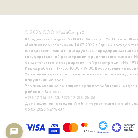
© 2026 ООО «КераСмарт».
Юридический адрес: 220140 г. Минск ул. Ул. Иосифа Жин
Минским горисполкомом 14.07.2022 в Единый государств
юридических лиц и индивидуальных предпринимателей в
государственной регистрации юридического лица за No
Свидетельство о государственной регистрации: No 19363
Режим работы: Пн-сб. 10.00 - 19.00. Воскресенье - выход
Указанные контакты также являются контактами для св
нарушении их прав.
Уполномоченные по защите прав потребителей: отдел т
района г. Минска,
+375 17 215-17-40, +375 17 215-26-26
Дата включения сведений об интернет-магазине atrium.
06.05.2025 №748434