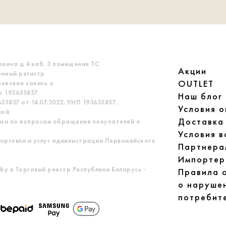
овича д 4 каб. 3 помещение ТС
Акции
енный регистр
OUTLET
несена запись о
 193635857.
Наш блог
5857 от 14.07.2022. УНП 193635857.
Условия 
ной
Доставка
язи по вопросам обращения покупателей о
Условия в
орговли и услуг администрации Первомайского
Партнера
Импортер
by в Торговый реестр Республики Беларусь -
Правила 
о наруше
потребит